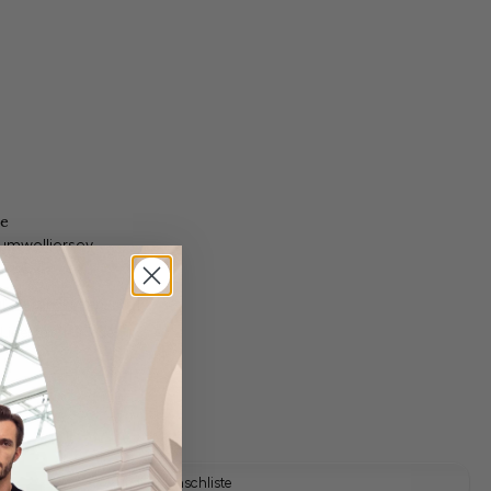
e
umwolljersey
gl. Versandkosten
Lieferzeit: 1-3 Tage
Auf die Wunschliste