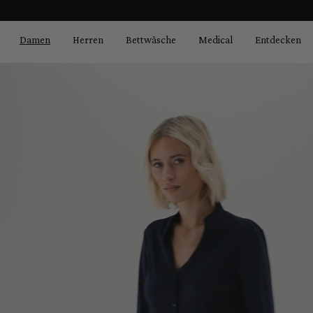
Bildergalerie überspringen
springen
Zur Hauptnavigation springen
Damen
Herren
Bettwäsche
Medical
Entdecken