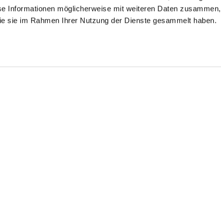
se Informationen möglicherweise mit weiteren Daten zusammen, 
 die sie im Rahmen Ihrer Nutzung der Dienste gesammelt haben.
use
Hemdbluse
Hemdbluse
tailliert mit 4-Wege Stretch
aus Jersey tailliert
aus Jersey tailliert