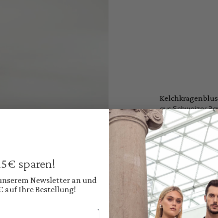
Kelchkragenblus
aus Schweizer Ba
179,95 €
Preise inkl. MwSt. zz
Sofort verfügbar, 
 15€ sparen!
Farbe:
Tiefes Navyblau
 unserem Newsletter an und
€ auf Ihre Bestellung!