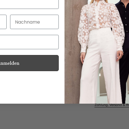
Nachname
30 Tage kostenlo
Bei Bestellung bi
Anmelden
Perlmuttknöpfe
Informationen
Pflegehinweise zu dies
Zahlung, Versand & 