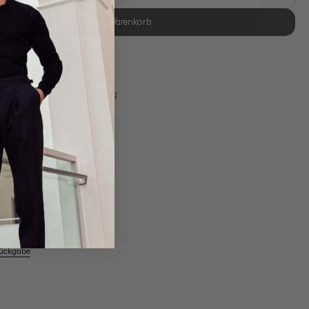
In den Warenkorb
se Retoure
s 11:00, Versand am selben Tag
Swiss Cotton Jersey
em Artikel
Rückgabe