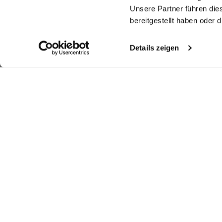
Unsere Partner führen die
bereitgestellt haben oder
Details zeigen
Ähnliche Artikel
Hemdbluse
Hemdbluse
Strickhemd
Bl
aus Jersey tailliert
aus Jersey tailliert
aus Air Cotton