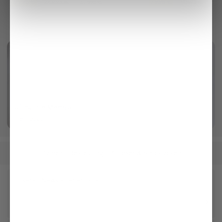
199,95 €
279,95 €
79,95 €
249,95 €
159,95 €
Ultrafine Merino
mehr dazu
Damen
Bekleidung
Pullover & Strickjacken
/
/
Unseren Newsletter erhalten