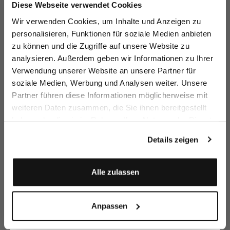
Jetzt 15€ sparen!
Diese Webseite verwendet Cookies
Melden Sie sich zu unserem Newsletter an und
Wir verwenden Cookies, um Inhalte und Anzeigen zu
sparen Sie 15€ auf Ihre Bestellung!
personalisieren, Funktionen für soziale Medien anbieten
Schlupfbluse
Hybridbluse
Kelchkragenbluse
Hy
zu können und die Zugriffe auf unsere Website zu
tailliert mit Wickeloptik
mit Jerseyeinsatz Slim Fit
aus Dobby
Email
analysieren. Außerdem geben wir Informationen zu Ihrer
149,95 €
189,95 €
179,95 €
18
199,95 €
Verwendung unserer Website an unsere Partner für
soziale Medien, Werbung und Analysen weiter. Unsere
Vorname
Nachname
Zusammen kaufen mit
Partner führen diese Informationen möglicherweise mit
weiteren Daten zusammen, die Sie ihnen bereitgestellt
haben oder die sie im Rahmen Ihrer Nutzung der Dienste
Geburtstag
gesammelt haben.
Details zeigen
Anmelden
Alle zulassen
Anpassen
Strickjacke
Businesshose
Flechtgürtel
aus Bouclé-Strick
mit 7/8 länge Slim Fit
mit Stretch