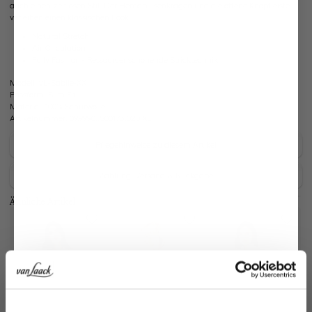
auch einen zeitlosen Stil. Der Hemdblusenkragen und die offene Knopfleiste
verleihen einen klassischen Look.
Natural Stretch
Air Circulation
Fully Fashion - Ressourcenschonende Stricktechnik
Modell:
vL-Sabile-XX
Passform:
Slim Fit
Material:
100% Schurwolle
Artikelnummer:
09.9990..S00173.020.XL
Pflegehinweise zu diesem Artikel
Zahlung, Versand & Rückgabe
Ähnliche Artikel