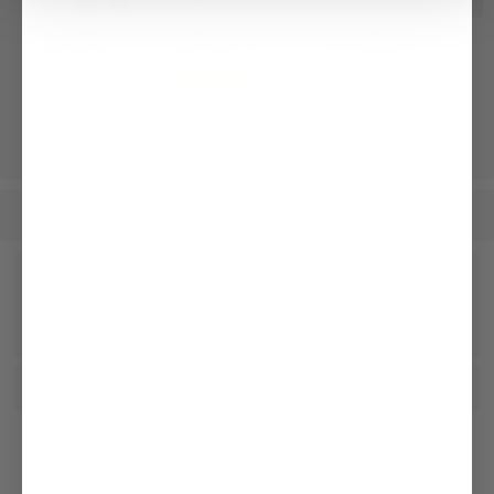
Hybridbluse
Hose
Ledergürtel
gestreift mit seitlichem Jerseyeinsatz
mit Stretch und Bügelfalten
mit Silberner Schließe
189,95 €
199,95 €
179,95 €
279,95 €
Damen
Bekleidung
Blazer
/
/
Unseren Newsletter erhalten
Social
Kundenservice
Unternehmen