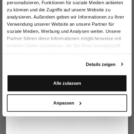
personalisieren, Funktionen für soziale Medien anbieten
zu können und die Zugriffe auf unsere Website zu
Email
analysieren. Außerdem geben wir Informationen zu Ihrer
Verwendung unserer Website an unsere Partner für
soziale Medien, Werbung und Analysen weiter. Unsere
Vorname
Nachname
Partner führen diese Informationen möglicherweise mit
Steppjacke
Strickjacke
Blazer
Bl
weiteren Daten zusammen, die Sie ihnen bereitgestellt
kurz geschnitten und mit Bandana Druck
aus Bouclé-Strick
mit Glitzer-Effekt
haben oder die sie im Rahmen Ihrer Nutzung der Dienste
199,95 €
199,95 €
279,95 €
2
299,95 €
249,95 €
399,95 €
Geburtstag
gesammelt haben.
Details zeigen
Zusammen kaufen mit
Anmelden
Alle zulassen
Anpassen