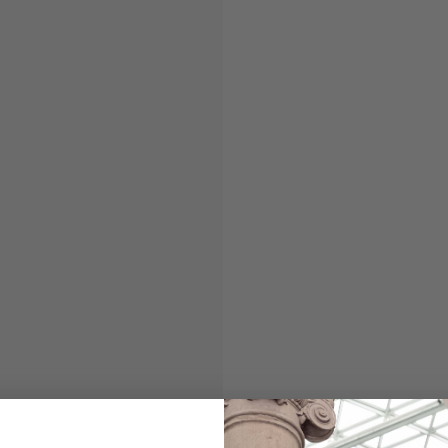
Ledergürtel
mit Silberner Schl