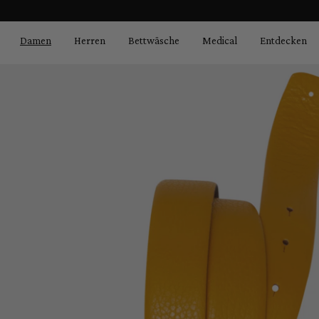
Bildergalerie überspringen
springen
Zur Hauptnavigation springen
Damen
Herren
Bettwäsche
Medical
Entdecken