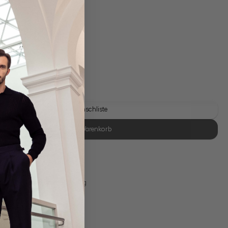
gl. Versandkosten
Lieferzeit: 1-3 Tage
Auf die Wunschliste
In den Warenkorb
se Retoure
s 11:00, Versand am selben Tag