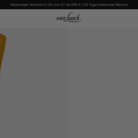
Kostenloser Versand in DE und AT ab 250 € | 30 Tage kostenlose Retoure