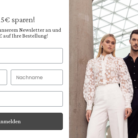
179,95 €
Preise inkl. MwSt. zz
 15€ sparen!
Sofort verfügbar, 
 unserem Newsletter an und
€ auf Ihre Bestellung!
Farbe:
Warmes Senfgelb
Nachname
30 Tage kostenlo
Bei Bestellung bi
Anmelden
Informationen