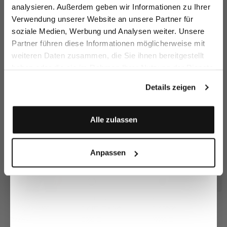
Email
analysieren. Außerdem geben wir Informationen zu Ihrer
Verwendung unserer Website an unsere Partner für
Smokinghemd
Smokinghemd
Smokinghemd
S
soziale Medien, Werbung und Analysen weiter. Unsere
Vorname
Nachname
mit Kläppchenkragen und extra langem Arm Tailor Fit
mit Kentkragen Slim Fit
mit Kläppchenkragen Tailor Fit
Partner führen diese Informationen möglicherweise mit
169,95 €
169,95 €
169,95 €
16
weiteren Daten zusammen, die Sie ihnen bereitgestellt
haben oder die sie im Rahmen Ihrer Nutzung der Dienste
Geburtstag
gesammelt haben.
Zusammen kaufen mit
Details zeigen
Anmelden
Alle zulassen
Anpassen
Smoking
Einstecktuch
Kummerbund-Set
mit Spitzfasson
aus Baumwolle
aus Seide
899,95 €
29,95 €
199,95 €