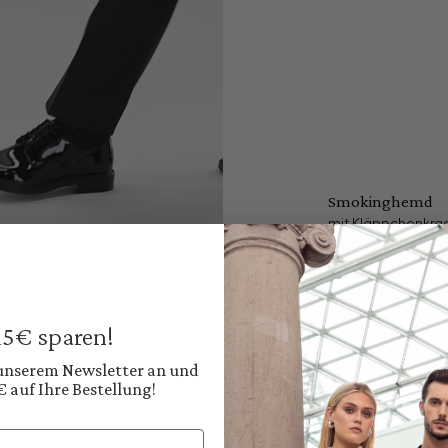
Smokinghemd
mit Kläppchenkrag
169,95 €
Preise inkl. MwSt. zz
Sofort verfügbar, 
 15€ sparen!
Farbe:
Klassisches Weiß
 unserem Newsletter an und
€ auf Ihre Bestellung!