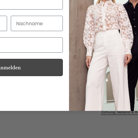
Nachname
30 Tage kostenlo
Bei Bestellung bi
Anmelden
Perlmuttknöpfe
Informationen
Pflegehinweise zu dies
Zahlung, Versand & 