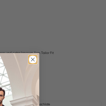
en und extra langem Arm Tailor Fit
gl. Versandkosten
Lieferzeit: 1-3 Tage
Auf die Wunschliste