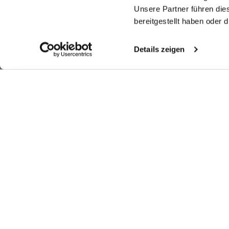
Unsere Partner führen die
bereitgestellt haben oder
Details zeigen
Ähnliche Artikel
Smokinghemd
Smokinghemd
Smokinghemd
S
mit Kläppchenkragen Tailor Fit
mit Kentkragen Slim Fit
mit Plissee-Einsatz Tailor Fit