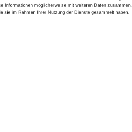
se Informationen möglicherweise mit weiteren Daten zusammen, 
 die sie im Rahmen Ihrer Nutzung der Dienste gesammelt haben.
mokinghemd
Smokinghemd
Smokinghemd
mit Kentkragen Slim Fit
mit Kläppchenkragen Tailor Fit
mit extra langem Arm Tailor Fit