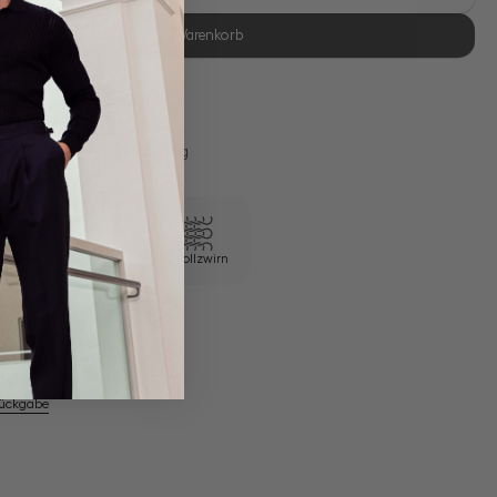
In den Warenkorb
se Retoure
s 11:00, Versand am selben Tag
Eigene Manufaktur
100/2 Vollzwirn
em Artikel
Rückgabe