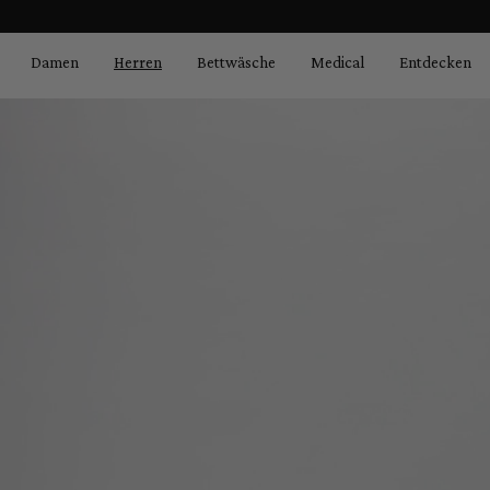
Bildergalerie überspringen
springen
Zur Hauptnavigation springen
Damen
Herren
Bettwäsche
Medical
Entdecken