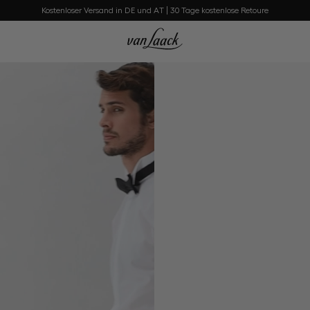
Kostenloser Versand in DE und AT | 30 Tage kostenlose Retoure