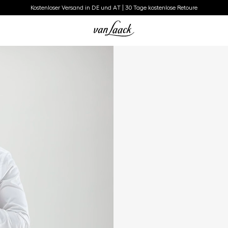
Kostenloser Versand in DE und AT | 30 Tage kostenlose Retoure