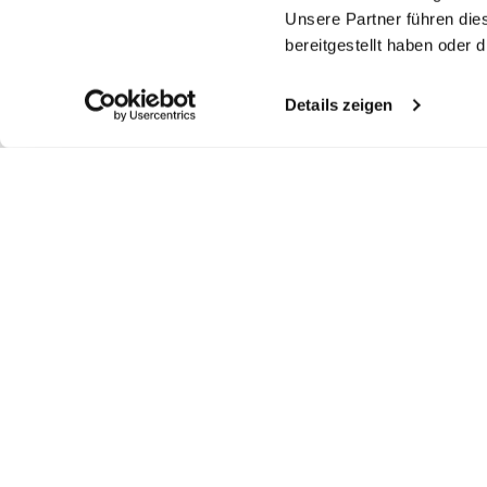
Unsere Partner führen die
bereitgestellt haben oder
Details zeigen
Ähnliche Artikel
Smokinghemd
Smokinghemd
Smokinghemd
S
mit Kläppchenkragen Tailor Fit
mit Kläppchenkragen Tailor Fit
mit Kläppchenkragen und extra langem Arm Tailor Fit