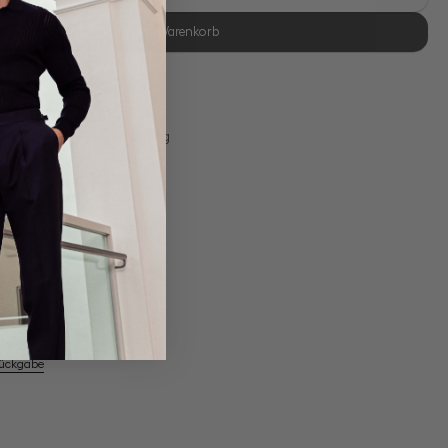
In den Warenkorb
se Retoure
s 11:00, Versand am selben Tag
100/2 Vollzwirn
em Artikel
Rückgabe