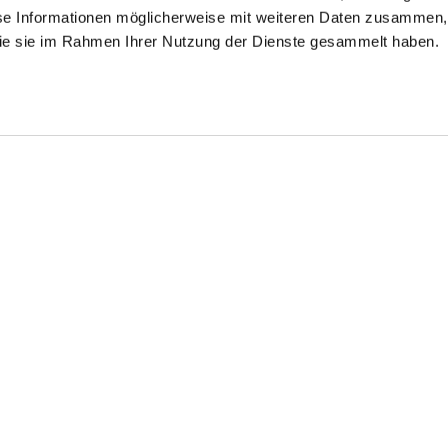
se Informationen möglicherweise mit weiteren Daten zusammen, 
 die sie im Rahmen Ihrer Nutzung der Dienste gesammelt haben.
mokinghemd
Smokinghemd
Smokinghemd
mit Kläppchenkragen Tailor Fit
mit Kläppchenkragen und extra langem Arm Tailor Fit
mit extra langem Arm Tailor Fit