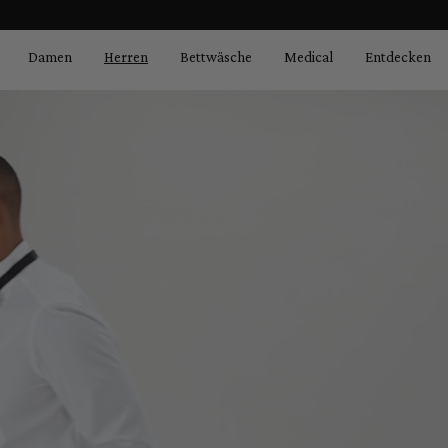
Bildergalerie überspringen
springen
Zur Hauptnavigation springen
Damen
Herren
Bettwäsche
Medical
Entdecken