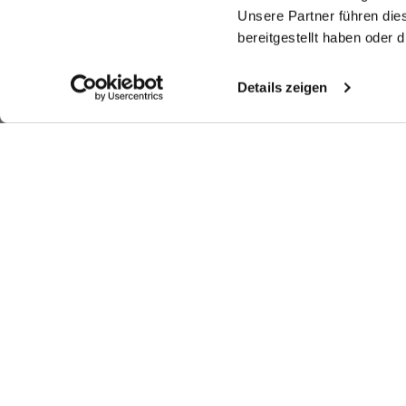
Unsere Partner führen die
bereitgestellt haben oder
Details zeigen
Ähnliche Artikel
Smokinghemd
Smokinghemd
Smokinghemd
S
mit Plissee-Einsatz Tailor Fit
mit Kentkragen Slim Fit
mit Plissee-Einsatz Tailor Fit