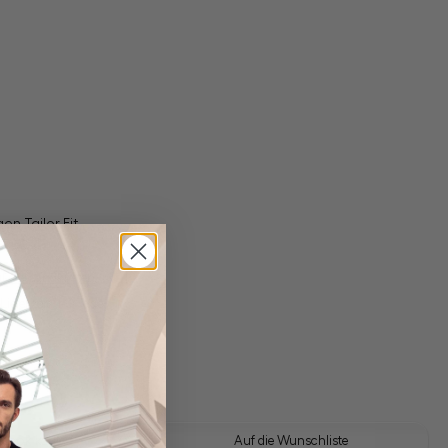
n Tailor Fit
gl. Versandkosten
Lieferzeit: 1-3 Tage
 Look kaufen
Auf die Wunschliste