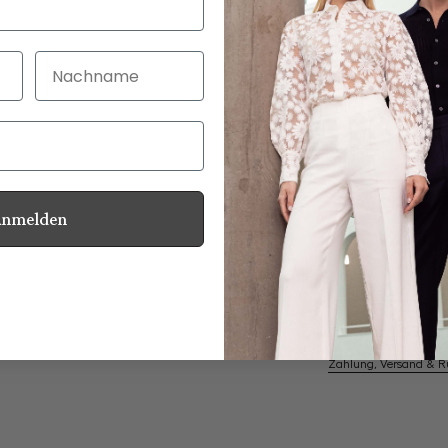
Nachname
30 Tage kostenlo
Bei Bestellung bi
Anmelden
Perlmuttknöpfe
Informationen
Pflegehinweise zu dies
Zahlung, Versand & 