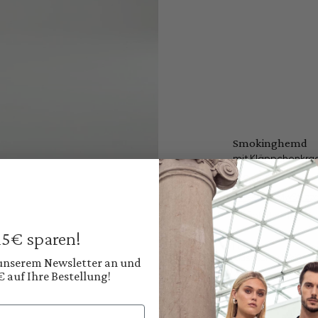
Smokinghemd
mit Kläppchenkrage
179,95 €
Preise inkl. MwSt. zz
Sofort verfügbar, 
 15€ sparen!
Farbe:
Klassisches Weiß
 unserem Newsletter an und
€ auf Ihre Bestellung!
Diesen