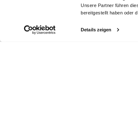
Unsere Partner führen die
bereitgestellt haben oder
Details zeigen
Ähnliche Artikel
Smokinghemd
Smokinghemd
Smokinghemd
S
mit Kläppchenkragen und extra langem Arm Tailor Fit
mit Kentkragen Slim Fit
mit Kentkragen Slim Fit