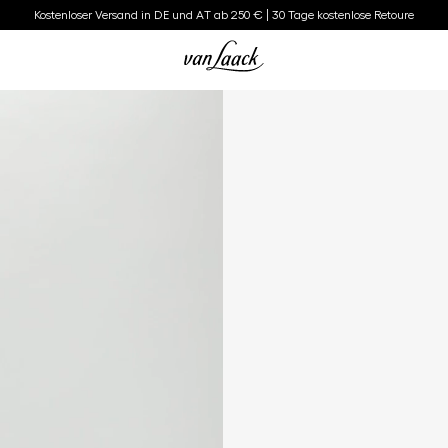
Kostenloser Versand in DE und AT ab 250 € | 30 Tage kostenlose Retoure