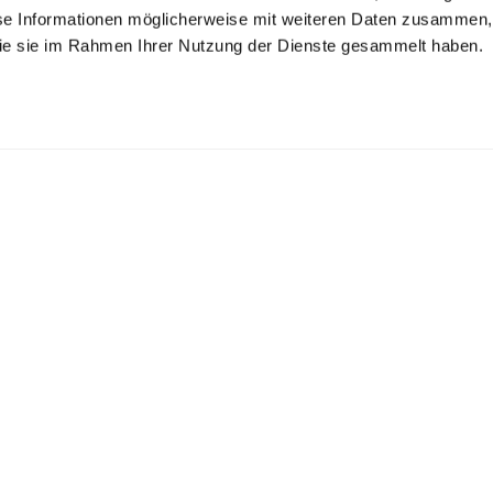
se Informationen möglicherweise mit weiteren Daten zusammen, 
 die sie im Rahmen Ihrer Nutzung der Dienste gesammelt haben.
mokinghemd
Smokinghemd
Smokinghemd
mit Kläppchenkragen Tailor Fit
mit Plissee-Einsatz Tailor Fit
mit extra langem Arm Tailor Fit