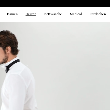
Bildergalerie überspringen
springen
Zur Hauptnavigation springen
Damen
Herren
Bettwäsche
Medical
Entdecken