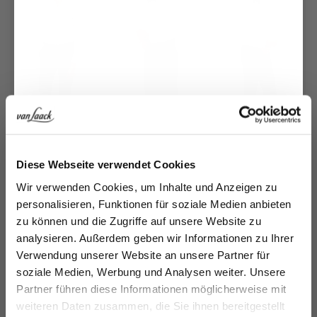
Smokinghemd
Smokinghemd
Smokinghemd
S
mit Kentkragen Slim Fit
mit Kentkragen Slim Fit
mit Kläppchenkragen Tailor Fit
169,95 €
169,95 €
169,95 €
16
Jetzt 15€ sparen!
Diese Webseite verwendet Cookies
Melden Sie sich zu unserem Newsletter an und
Wir verwenden Cookies, um Inhalte und Anzeigen zu
Zusammen kaufen mit
sparen Sie 15€ auf Ihre Bestellung!
personalisieren, Funktionen für soziale Medien anbieten
zu können und die Zugriffe auf unsere Website zu
Email
analysieren. Außerdem geben wir Informationen zu Ihrer
Verwendung unserer Website an unsere Partner für
soziale Medien, Werbung und Analysen weiter. Unsere
Vorname
Nachname
Partner führen diese Informationen möglicherweise mit
weiteren Daten zusammen, die Sie ihnen bereitgestellt