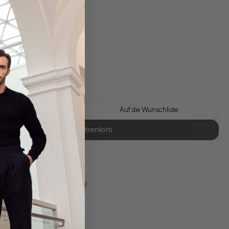
gl. Versandkosten
Lieferzeit: 1-3 Tage
 Look kaufen
Auf die Wunschliste
In den Warenkorb
se Retoure
s 11:00, Versand am selben Tag