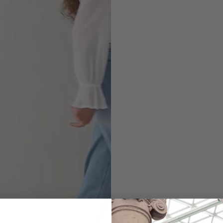
Schlupfbluse
mit Rüschen