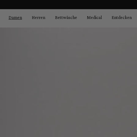
Bildergalerie überspringen
springen
Zur Hauptnavigation springen
Damen
Herren
Bettwäsche
Medical
Entdecken