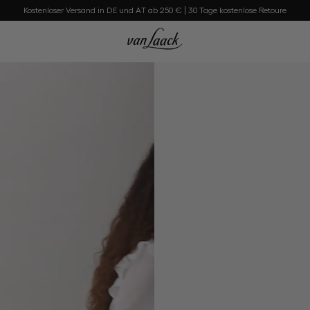
Kostenloser Versand in DE und AT ab 250 € | 30 Tage kostenlose Retoure