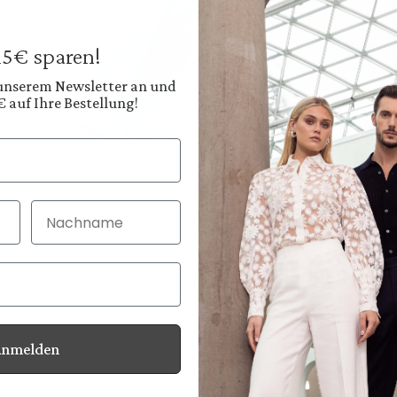
149,95 €
299,95 €
Preise inkl. MwSt. zz
 15€ sparen!
Sofort verfügbar, 
 unserem Newsletter an und
€ auf Ihre Bestellung!
Farbe:
Cremiges Offwhite
Diesen
Nachname
30 Tage kostenlo
Bei Bestellung bi
Anmelden
Informationen