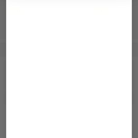
tailliert mit Stehkragen und Zierstichen
mit Dornschließe
mit weitem Bein und Bügelfalten
139,95 €
99,95 €
269,95 €
269,95 €
229,95 €
Damen
Bekleidung
Pullover & Strickjacken
/
/
Unseren Newsletter erhalten
Social
Kundenservice
Unternehmen
Rechtliches & Compliance