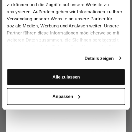
zu können und die Zugriffe auf unsere Website zu
Email
analysieren. Außerdem geben wir Informationen zu Ihrer
Verwendung unserer Website an unsere Partner für
soziale Medien, Werbung und Analysen weiter. Unsere
Vorname
Nachname
Strickjacke
Strickjacke
St
Strickjacke
Partner führen diese Informationen möglicherweise mit
aus Ajoure Strick mit Kaschmir
bunt mit lockerer Passform
bunt mit lockerer Passform
weiteren Daten zusammen, die Sie ihnen bereitgestellt
199,95 €
199,95 €
1
199,95 €
299,95 €
299,95 €
399,95 €
haben oder die sie im Rahmen Ihrer Nutzung der Dienste
Geburtstag
gesammelt haben.
Details zeigen
Zusammen kaufen mit
Anmelden
Alle zulassen
Anpassen
Bluse
Ledergürtel
Hose