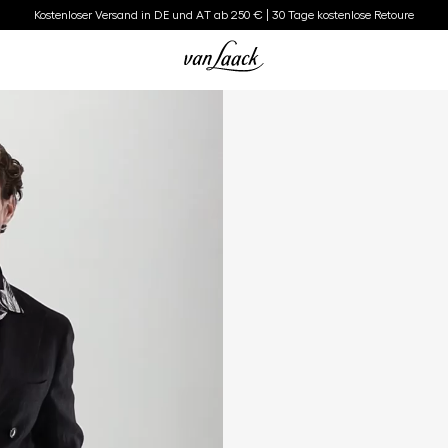
Kostenloser Versand in DE und AT ab 250 € | 30 Tage kostenlose Retoure