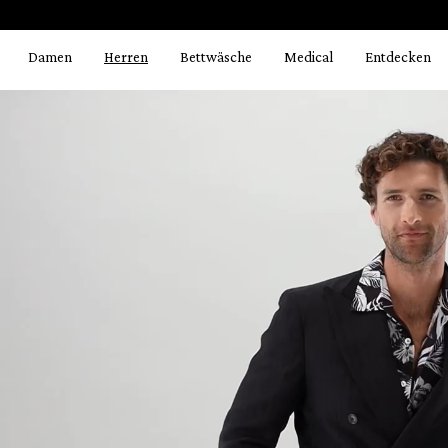
Bildergalerie überspringen
springen
Zur Hauptnavigation springen
Damen
Herren
Bettwäsche
Medical
Entdecken