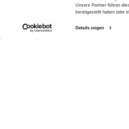
Unsere Partner führen die
bereitgestellt haben oder
Details zeigen
Ähnliche Artikel
Sakko
Sakko
Sakko
S
aus Seersucker
aus Merinowolle
aus Wolle Slim Fit