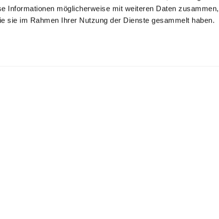
se Informationen möglicherweise mit weiteren Daten zusammen, 
 die sie im Rahmen Ihrer Nutzung der Dienste gesammelt haben.
akko
Sakko
Sakko aus Wolle
aus Wolle Slim Fit
aus Wolle Slim Fit
doppelreihig