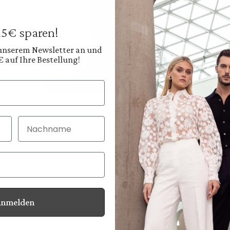
549,95 €
Preise inkl. MwSt. zz
 15€ sparen!
Sofort verfügbar, 
 unserem Newsletter an und
€ auf Ihre Bestellung!
Farbe:
Tiefes Schwarz
Diesen
Nachname
30 Tage kostenlo
Bei Bestellung bi
Anmelden
Informationen