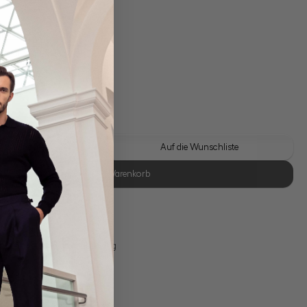
gl. Versandkosten
Lieferzeit: 1-3 Tage
 Look kaufen
Auf die Wunschliste
In den Warenkorb
se Retoure
s 11:00, Versand am selben Tag