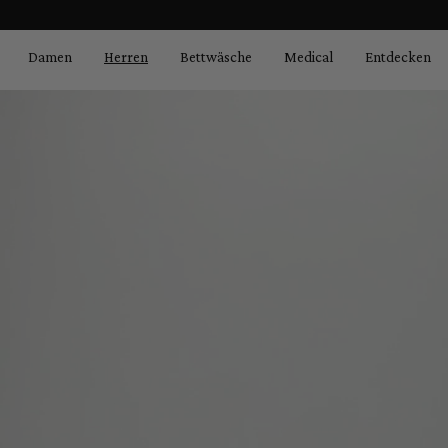
Bildergalerie überspringen
springen
Zur Hauptnavigation springen
Damen
Herren
Bettwäsche
Medical
Entdecken