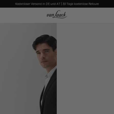
Kostenloser Versand in DE und AT | 30 Tage kostenlose Retoure