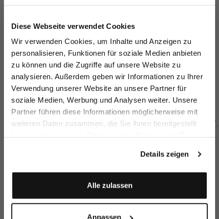
Jetzt 15€ sparen!
Diese Webseite verwendet Cookies
Melden Sie sich zu unserem Newsletter an und
Wir verwenden Cookies, um Inhalte und Anzeigen zu
sparen Sie 15€ auf Ihre Bestellung!
personalisieren, Funktionen für soziale Medien anbieten
zu können und die Zugriffe auf unsere Website zu
Email
Stehkragenshirt
T-Shirt
T-Shirt
St
analysieren. Außerdem geben wir Informationen zu Ihrer
aus Swiss Cotton
Langarm mit Rundhals Slim Fit
Langarm mit Rundhals Slim Fit
Verwendung unserer Website an unsere Partner für
159,95 €
129,95 €
129,95 €
9
soziale Medien, Werbung und Analysen weiter. Unsere
Vorname
Nachname
Partner führen diese Informationen möglicherweise mit
weiteren Daten zusammen, die Sie ihnen bereitgestellt
Zusammen kaufen mit
haben oder die sie im Rahmen Ihrer Nutzung der Dienste
Geburtstag
gesammelt haben.
Details zeigen
Anmelden
Alle zulassen
Anpassen