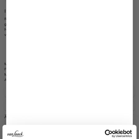
Informationen
Rollkragenshirt aus Swiss Cotton Jersey. Die Swiss Cotton Jersey Qualität,
gefertigt aus besonders hochwertigem und weichem Interlock-Jersey mit
Natural-Stretch, sorgt für ein luxuriöses Tragegefühl. Die glänzende Optik
verkörpert einen edlen Look.
Langarm
Slim Fit
Glänzende Optik
Modell:
vL-Pelino1-XX
Passform:
Polo
Material:
100% Baumwolle
Artikelnummer:
20.1719.UX.180031.099.S
Pflegehinweise zu diesem Artikel
Zahlung, Versand & Rückgabe
Ähnliche Artikel