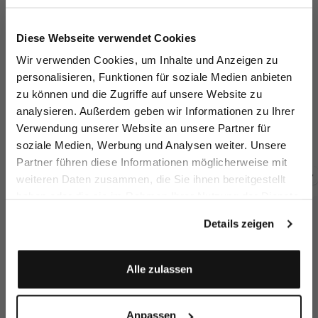
Jetzt 15€ sparen!
Diese Webseite verwendet Cookies
Melden Sie sich zu unserem Newsletter an und
Wir verwenden Cookies, um Inhalte und Anzeigen zu
sparen Sie 15€ auf Ihre Bestellung!
personalisieren, Funktionen für soziale Medien anbieten
zu können und die Zugriffe auf unsere Website zu
Email
Stehkragenshirt
T-Shirt
T-Shirt
St
analysieren. Außerdem geben wir Informationen zu Ihrer
aus Swiss Cotton
Langarm mit Rundhals Slim Fit
Langarm mit Rundhals Slim Fit
Verwendung unserer Website an unsere Partner für
159,95 €
129,95 €
129,95 €
9
soziale Medien, Werbung und Analysen weiter. Unsere
Vorname
Nachname
Partner führen diese Informationen möglicherweise mit
weiteren Daten zusammen, die Sie ihnen bereitgestellt
Zusammen kaufen mit
haben oder die sie im Rahmen Ihrer Nutzung der Dienste
Geburtstag
gesammelt haben.
Details zeigen
Anmelden
Alle zulassen
Anpassen