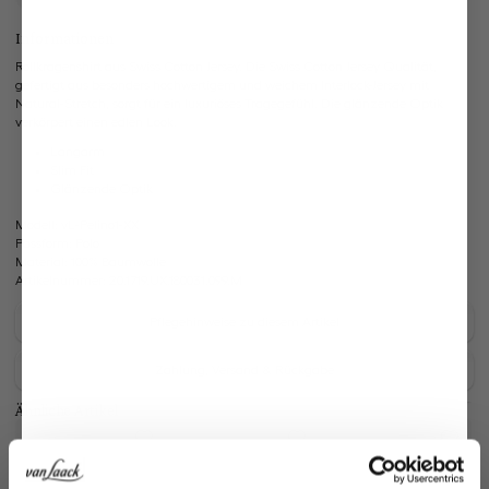
Informationen
Rollkragenshirt aus Swiss Cotton Jersey. Die Swiss Cotton Jersey Qualität,
gefertigt aus besonders hochwertigem und weichem Interlock-Jersey mit
Natural-Stretch, sorgt für ein luxuriöses Tragegefühl. Die glänzende Optik
verkörpert einen edlen Look.
Langarm
Slim Fit
Glänzende Optik
Modell:
vL-Pelino1-XX
Passform:
Polo
Material:
100% Baumwolle
Artikelnummer:
20.1719.UX.180031.099.M
Pflegehinweise zu diesem Artikel
Zahlung, Versand & Rückgabe
Ähnliche Artikel