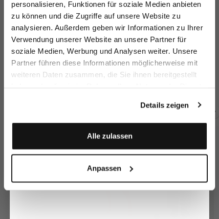
personalisieren, Funktionen für soziale Medien anbieten
zu können und die Zugriffe auf unsere Website zu
Email
analysieren. Außerdem geben wir Informationen zu Ihrer
Verwendung unserer Website an unsere Partner für
soziale Medien, Werbung und Analysen weiter. Unsere
Vorname
Nachname
Partner führen diese Informationen möglicherweise mit
Bluse
T-Shirt
T-Shirt
K
weiteren Daten zusammen, die Sie ihnen bereitgestellt
mit 4-Wege Stretch
aus Schweizer Baumwolljersey
aus Schweizer Baumwolljersey
mi
haben oder die sie im Rahmen Ihrer Nutzung der Dienste
189,95 €
119,95 €
119,95 €
1
Geburtstag
gesammelt haben.
Details zeigen
Zusammen kaufen mit
Anmelden
Alle zulassen
Anpassen