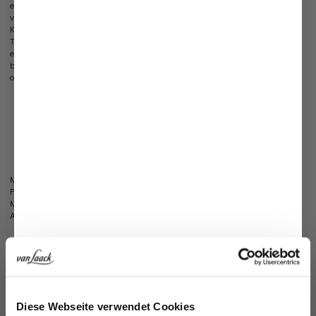
einem leichten und weichen Seidenstoff, der ursprünglich für Kimonos
verwendet wurde, bietet der Rock eine fließende Silhouette und luxuriösen
Komfort. Ein loser Bindegürtel mit Schmuckelementen am Ende betont die
Taille. Seitentaschen und der auffällige Paisley-Druck machen den Rock zu
einem stilvollen Highlight – ideal für Sommerlooks, Strandoutfits oder
besondere Anlässe. Als total Look lässt er sich ideal mit der Bluse CELLISA-PX
oder der Tunika TUJA-PX kombinieren.
Ausgestellter Midi-Rock
Elastischer Bund
Habotai-Seide mit Paisley-Druck
Bindegürtel
Seitentaschen
Unser Model (1,75 m) trägt Größe 36.
Modell:
vL-Reja-PX
Passform:
Modern Fit
Material:
100% Seide
Artikelnummer:
04.660P.52.Z30120.106.38
Pflegehinweise zu diesem Artikel
Zahlung, Versand & Rückgabe
Jetzt 15€ sparen!
Ähnliche Artikel
Diese Webseite verwendet Cookies