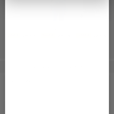
Bluse
Strickjacke
Schal
mit 3D-Stickerei
bunt mit lockerer Passform
aus Kaschmir mit Fransen
229,95 €
199,95 €
149,95 €
269,95 €
299,95 €
229,95 €
Damen
Bekleidung
Kleider & Röcke
/
/
Unseren Newsletter erhalten
Social