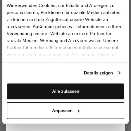
Melden Sie sich zu unserem Newsletter an und
Wir verwenden Cookies, um Inhalte und Anzeigen zu
sparen Sie 15€ auf Ihre Bestellung!
personalisieren, Funktionen für soziale Medien anbieten
zu können und die Zugriffe auf unsere Website zu
Email
analysieren. Außerdem geben wir Informationen zu Ihrer
Verwendung unserer Website an unsere Partner für
soziale Medien, Werbung und Analysen weiter. Unsere
Vorname
Nachname
Partner führen diese Informationen möglicherweise mit
weiteren Daten zusammen, die Sie ihnen bereitgestellt
Rock
Midirock
Midirock
Mi
haben oder die sie im Rahmen Ihrer Nutzung der Dienste
Geburtstag
Le
mit Tropical-Druck
mit Ton-in-Ton Stickerei
mit bunten Streifen
gesammelt haben.
Details zeigen
189,95 €
199,95 €
179,95 €
2
369,95 €
399,95 €
259,95 €
Anmelden
Alle zulassen
Zusammen kaufen mit
Anpassen