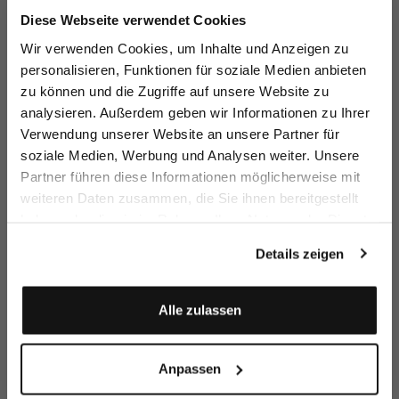
Jetzt 15€ sparen!
Diese Webseite verwendet Cookies
Melden Sie sich zu unserem Newsletter an und
Wir verwenden Cookies, um Inhalte und Anzeigen zu
sparen Sie 15€ auf Ihre Bestellung!
personalisieren, Funktionen für soziale Medien anbieten
T-Shirt
T-Shirt
Natté
K
zu können und die Zugriffe auf unsere Website zu
Email
aus Schweizer Baumwolljersey
aus Schweizer Baumwolljersey
Kurzarm Hemdbluse
mi
analysieren. Außerdem geben wir Informationen zu Ihrer
119,95 €
119,95 €
149,95 €
1
Verwendung unserer Website an unsere Partner für
soziale Medien, Werbung und Analysen weiter. Unsere
Vorname
Nachname
Partner führen diese Informationen möglicherweise mit
Zusammen kaufen mit
weiteren Daten zusammen, die Sie ihnen bereitgestellt
haben oder die sie im Rahmen Ihrer Nutzung der Dienste
Geburtstag
gesammelt haben.
Details zeigen
Anmelden
Alle zulassen
Anpassen
Hose
Strickjacke
Ledergürtel