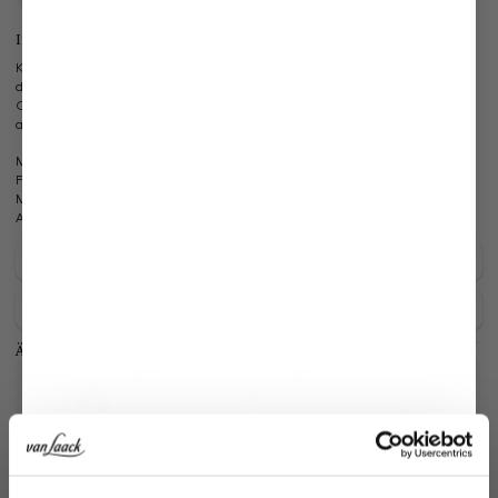
Informationen
Klassisches Baumwoll-Jersey T-Shirt im Modern Fit. Dieses T-Shirt begeistert
durch sein schlichtes und klassisches Design sowie durch seine herausragende
Qualität. Das Material aus besonders hochwertigem Swiss Cotton liegt
angenehm auf der Haut. Zeitlos schön und vielseitig einsetzbar.
Modell:
vL-Mai-F
Passform:
Modern Fit
Material:
100% Baumwolle
Artikelnummer:
05.6386.18.180031.099.46
Pflegehinweise zu diesem Artikel
Zahlung, Versand & Rückgabe
Ähnliche Artikel