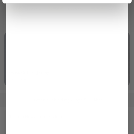
mit Bügelfalte und Seide
aus Ajoure Strick mit Kaschmir
mit Dornschließe
219,95 €
199,95 €
99,95 €
279,95 €
299,95 €
229,95 €
Swiss Cotton Jersey
mehr dazu
Damen
Bekleidung
Tops & T-Shirts
/
/
Unseren Newsletter erhalten