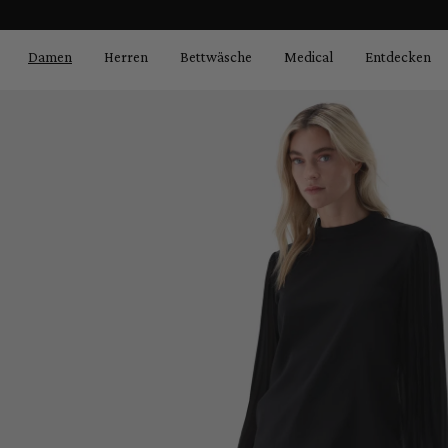
Bildergalerie überspringen
springen
Zur Hauptnavigation springen
Damen
Herren
Bettwäsche
Medical
Entdecken