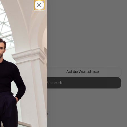
gl. Versandkosten
Lieferzeit: 1-3 Tage
 Look kaufen
Auf die Wunschliste
In den Warenkorb
se Retoure
s 11:00, Versand am selben Tag