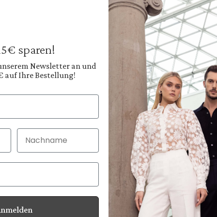
Hose
plissiert
139,95 €
219,95 €
Preise inkl. MwSt. zz
 15€ sparen!
Sofort verfügbar, 
 unserem Newsletter an und
€ auf Ihre Bestellung!
Farbe:
Tiefes Schwarz
Diesen
Nachname
30 Tage kostenlo
Bei Bestellung bi
Anmelden