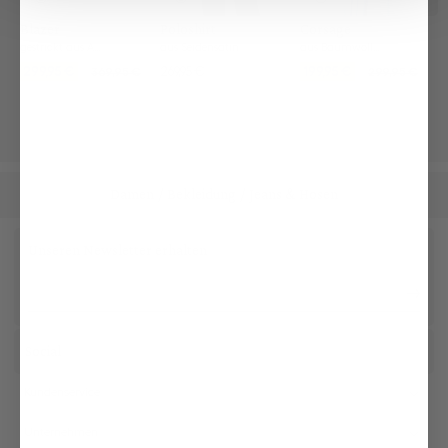
Blazer
Poloshirt
Corsage
gestrickt aus Air Cotton
aus Seidensatin
aus Baumwolle gestreift
299,95 €
269,95 €
199,95 €
369,95 €
299,95 €
Damen
Bekleidung
Jeans & Hosen
/
/
Unseren Newsletter erhalten
Social
Kundenservice
Unternehmen