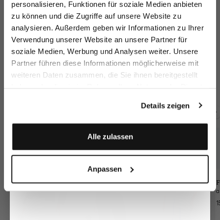
personalisieren, Funktionen für soziale Medien anbieten
zu können und die Zugriffe auf unsere Website zu
Email
analysieren. Außerdem geben wir Informationen zu Ihrer
Verwendung unserer Website an unsere Partner für
soziale Medien, Werbung und Analysen weiter. Unsere
Vorname
Nachname
Partner führen diese Informationen möglicherweise mit
Businesshose
Hose
Hose
H
weiteren Daten zusammen, die Sie ihnen bereitgestellt
mit 7/8 länge Slim Fit
aus Wolle mit Stretch Slim Fit
plissiert
haben oder die sie im Rahmen Ihrer Nutzung der Dienste
279,95 €
269,95 €
139,95 €
1
219,95 €
Geburtstag
gesammelt haben.
Details zeigen
Zusammen kaufen mit
Anmelden
Alle zulassen
Anpassen
F
1