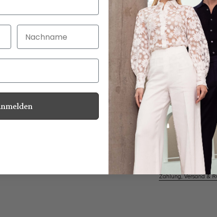
Nachname
30 Tage kostenlo
Bei Bestellung bi
Anmelden
Perlmuttknöpfe
Informationen
Pflegehinweise zu dies
Zahlung, Versand & 