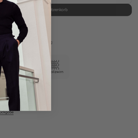
In den Warenkorb
se Retoure
s 11:00, Versand am selben Tag
Eigene Manufaktur
100/2 Vollzwirn
em Artikel
Rückgabe