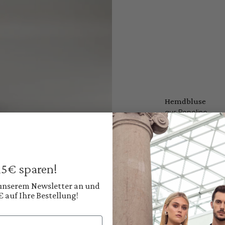
Hemdbluse
aus Popeline
169,95 €
Preise inkl. MwSt. zz
Sofort verfügbar, 
 15€ sparen!
Farbe:
Helles Himmelblau
 unserem Newsletter an und
€ auf Ihre Bestellung!
Diesen