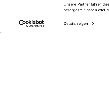
Unsere Partner führen die
bereitgestellt haben oder
Details zeigen
Ähnliche Artikel
Hemdbluse
Hemdbluse
Kelchkragenbluse
Ke
aus Popeline
aus Popeline
aus Popeline
au