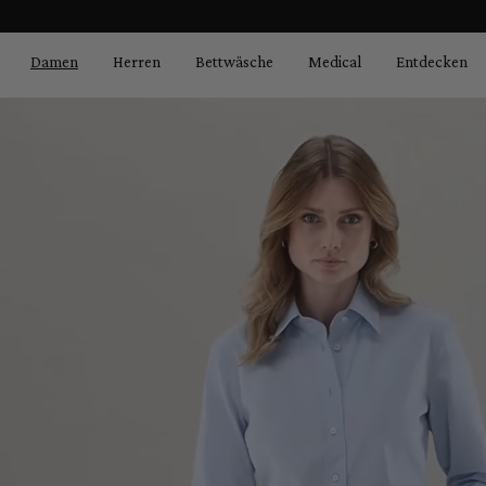
Bildergalerie überspringen
springen
Zur Hauptnavigation springen
Damen
Herren
Bettwäsche
Medical
Entdecken