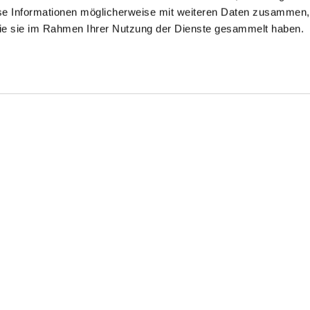
se Informationen möglicherweise mit weiteren Daten zusammen, 
 die sie im Rahmen Ihrer Nutzung der Dienste gesammelt haben.
lchkragenbluse
Kelchkragenbluse
Kelchkragenbluse
s Popeline
aus Popeline
aus Popeline