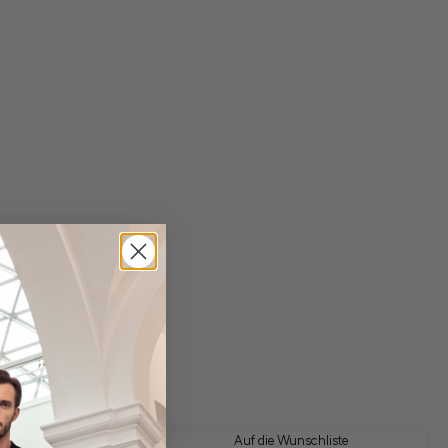
gl. Versandkosten
Lieferzeit: 1-3 Tage
 Look kaufen
Auf die Wunschliste