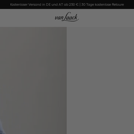
Kostenloser Versand in DE und AT ab 250 € | 30 Tage kostenlose Retoure