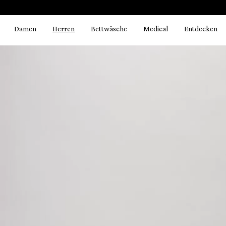
Bildergalerie überspringen
springen
Zur Hauptnavigation springen
Damen
Herren
Bettwäsche
Medical
Entdecken