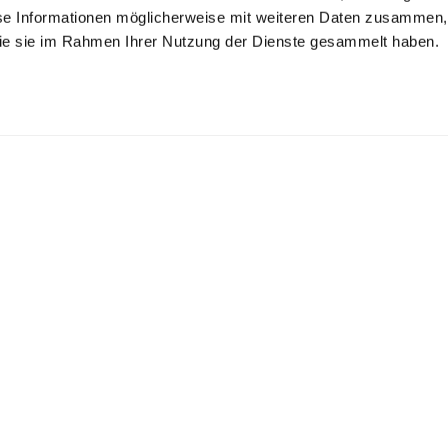
se Informationen möglicherweise mit weiteren Daten zusammen, 
 die sie im Rahmen Ihrer Nutzung der Dienste gesammelt haben.
erseyhemd
Kariertes Oxford
Jerseyhemd
Hemd
mit Piqué Struktur Tailor Fit
mit Haifischkragen
aus Schweizer Baumwolle Slim Fit