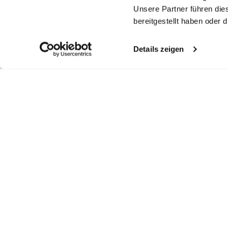
Unsere Partner führen die
bereitgestellt haben oder
Details zeigen
Ähnliche Artikel
Seersucker-Hemd
Hemd
Oxfordhemd
J
mit Kentkragen
mit hohem Stehkragen Tailor Fit
mit button down Tailor Fit