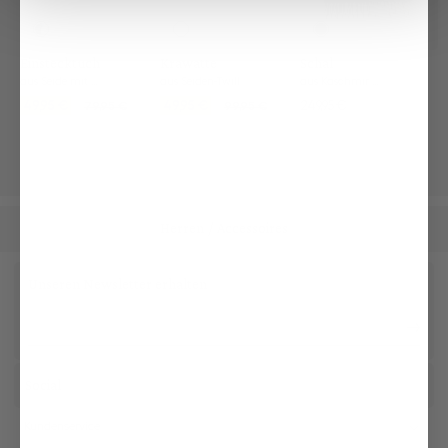
Einstecktuch
Krawatte
Schal
aus Seide mit Kontrastrahmen
aus Seiden-Twill
aus Kaschmir kariert
49,95 €
49,95 €
249,95 €
79,95 €
99,95 €
Herren
Accessoires
/
Unseren Newsletter erhalten
Social
Kundenservice