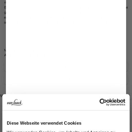
mit Textur verleiht dieser Gürtel Ihrem Outfit eine stilvolle Note. Die schmale
Breite von 3,5 cm macht ihn sowohl für den Alltag als auch für formelle Anlässe
geeignet. Die silberne Schnalle fügt eine elegante Akzentuierung hinzu und
ermöglicht eine einfache Anpassung. Dieser Gürtel ist nicht nur praktisch,
sondern auch ein modisches Detail, das Ihren Look vervollständigt.
Ledergürtel
Silberne Schnalle
Breite von 3,5 cm
Modell:
vL-Gion-XX
Artikelnummer:
90.3421..ZK0169.790.115
Pflegehinweise zu diesem Artikel
Zahlung, Versand & Rückgabe
Look kaufen
Look kaufen
Weitere Looks
Ähnliche Artikel
Jetzt 15€ sparen!
Diese Webseite verwendet Cookies
Melden Sie sich zu unserem Newsletter an und