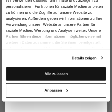
Wir verwenden Cookies, um Inhalte und Anzeigen zu
sparen Sie 15€ auf Ihre Bestellung!
personalisieren, Funktionen für soziale Medien anbieten
zu können und die Zugriffe auf unsere Website zu
Email
analysieren. Außerdem geben wir Informationen zu Ihrer
Verwendung unserer Website an unsere Partner für
soziale Medien, Werbung und Analysen weiter. Unsere
Vorname
Nachname
Partner führen diese Informationen möglicherweise mit
weiteren Daten zusammen, die Sie ihnen bereitgestellt
Ledergürtel
Ledergürtel
Gürtel
Fl
mit abgerundeter Schließe
mit abgerundeter Schließe
aus Wildleder
haben oder die sie im Rahmen Ihrer Nutzung der Dienste
Geburtstag
189,95 €
99,95 €
169,95 €
9
189,95 €
gesammelt haben.
Details zeigen
Zusammen kaufen mit
Anmelden
Alle zulassen
Anpassen