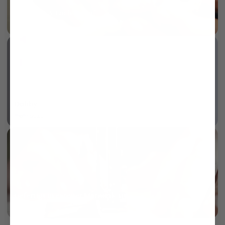
Perlmutt 3-Loch Knopf
mehr dazu
Dobby
mehr dazu
Gefertigt in eigener Manufaktur
mehr dazu