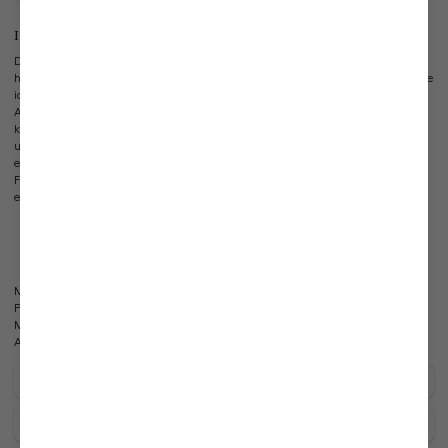
Informationen
Dieses Tailor Fit-Hemd von van Laack überzeugt mit formellem Design und
hochwertiger Dobby-Webart aus Baumwolle. Der schmale Schnitt sorgt für eine
ideale Passform und besten Komfort. Ob bei Hochzeiten oder festlichen
Anlässen, dieses Hemd ist ein eleganter Begleiter, der sich mühelos
kombinieren lässt. Die dezente Taillierung entspricht dem aktuellen Zeitgeist
und fügt sich perfekt in jedes Business-Outfit ein. Der Baumwollstoff wurde in
einem aufwendigen Verfahren behandelt, um nach dem Waschen wieder in
Form zu ziehen. Das Uni-Muster und der Kentkragen verleihen dem Hemd
einen exklusiven "Black Tie"-Charakter.
Kentkragen
Tailor Fit
Sportmanschette
Modell:
vL-Ret-TF
Passform:
Tailor Fit
Material:
100% Baumwolle
Artikelnummer:
20.2011.AV.130148.000.46
Pflegehinweise zu diesem Artikel
Zahlung, Versand & Rückgabe