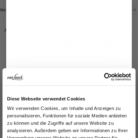
Look kaufen
Look kaufen
Weitere Looks
Ähnliche Artikel
Jetzt 15€ sparen!
Diese Webseite verwendet Cookies
B
Popeline-Hemd
Natté-Hemd
Twill-Hemd
Melden Sie sich zu unserem Newsletter an und
mit extralengem Arm und Umschlagmanschette
mit Haifischkragen
bügelfrei Tailor Fit
Wir verwenden Cookies, um Inhalte und Anzeigen zu
sparen Sie 15€ auf Ihre Bestellung!
14
159,95 €
149,95 €
169,95 €
personalisieren, Funktionen für soziale Medien anbieten
zu können und die Zugriffe auf unsere Website zu
Email
analysieren. Außerdem geben wir Informationen zu Ihrer
Zusammen kaufen mit
Verwendung unserer Website an unsere Partner für