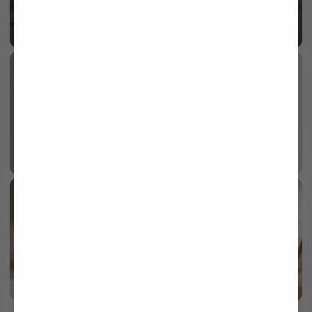
Perlmutt 3-Loch Knopf
mehr dazu
Dobby
mehr dazu
Gefertigt in eigener Manufaktur
mehr dazu