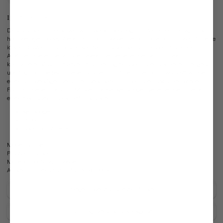
Informationen
Dieses Tailor Fit-Hemd von van Laack überzeugt mit formellem Design und
hochwertiger Dobby-Webart aus Baumwolle. Der schmale Schnitt sorgt für eine
ideale Passform und besten Komfort. Ob bei Hochzeiten oder festlichen
Anlässen, dieses Hemd ist ein eleganter Begleiter, der sich mühelos
kombinieren lässt. Die dezente Taillierung entspricht dem aktuellen Zeitgeist
und fügt sich perfekt in jedes Business-Outfit ein. Der Baumwollstoff wurde in
einem aufwendigen Verfahren behandelt, um nach dem Waschen wieder in
Form zu ziehen. Das Uni-Muster und der Kentkragen verleihen dem Hemd
einen exklusiven "Black Tie"-Charakter.
Kentkragen
Tailor Fit
Sportmanschette
Modell:
vL-Ret-TF
Passform:
Tailor Fit
Material:
100% Baumwolle
Artikelnummer:
20.2011.AV.130148.000.41
Pflegehinweise zu diesem Artikel
Zahlung, Versand & Rückgabe