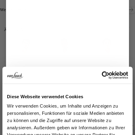
Look kaufen
Look kaufen
Weitere Looks
Ähnliche Artikel
Jetzt 15€ sparen!
Diese Webseite verwendet Cookies
B
Popeline-Hemd
Twill-Hemd
Popline-Hemd
Melden Sie sich zu unserem Newsletter an und
mit extralengem Arm und Umschlagmanschette
bügelfrei Tailor Fit
mit Haifischkragen Slim Fit
Wir verwenden Cookies, um Inhalte und Anzeigen zu
sparen Sie 15€ auf Ihre Bestellung!
14
159,95 €
169,95 €
149,95 €
personalisieren, Funktionen für soziale Medien anbieten
zu können und die Zugriffe auf unsere Website zu
Email
analysieren. Außerdem geben wir Informationen zu Ihrer
Zusammen kaufen mit
Verwendung unserer Website an unsere Partner für