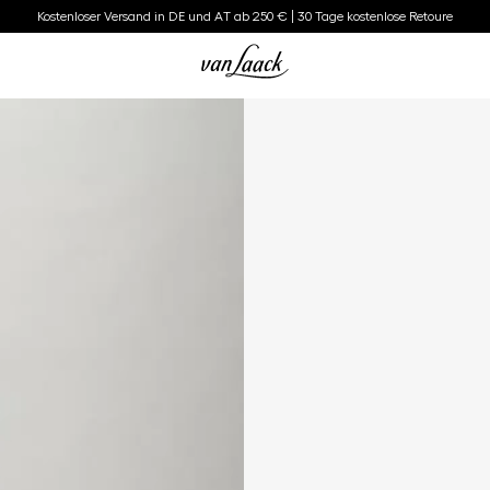
Kostenloser Versand in DE und AT ab 250 € | 30 Tage kostenlose Retoure