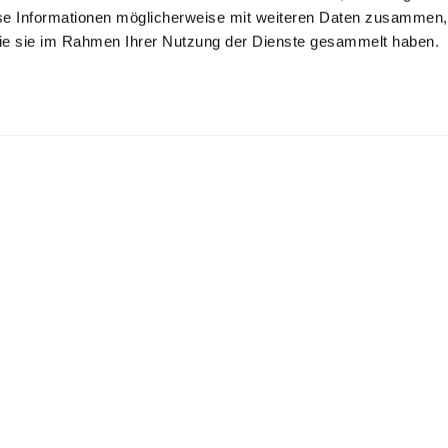
se Informationen möglicherweise mit weiteren Daten zusammen, 
 die sie im Rahmen Ihrer Nutzung der Dienste gesammelt haben.
will-Hemd
Stehkragenhemd
Gestreiftes Hemd
mit V-Ausschnitt
bügelfrei mit Kentkragen
aus Baumwoll-Dobby
mit 4-Wege Stretch Slim Fit