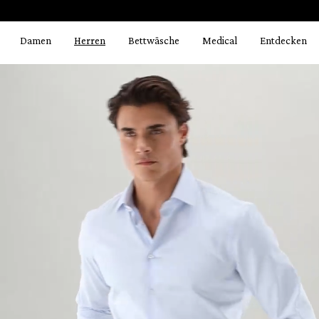
Bildergalerie überspringen
springen
Zur Hauptnavigation springen
Damen
Herren
Bettwäsche
Medical
Entdecken