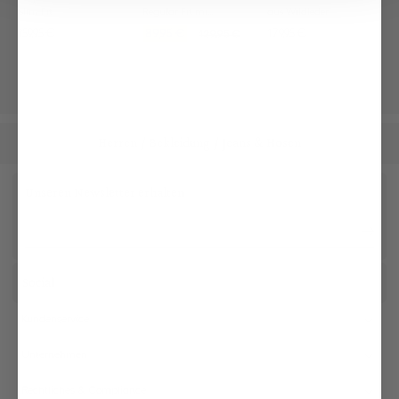
Slim Fit
Regular Fit mit Paspel
aus Wildleder
159,95 €
89,95 €
179,95 €
129,95 €
Herren
Bekleidung
Jeans & Hosen
/
/
Unseren Newsletter erhalten
Social
Kundenservice
Unternehmen
Rechtliches & Compliance