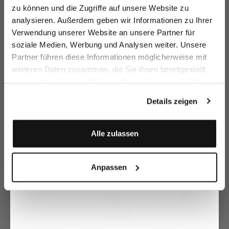
zu können und die Zugriffe auf unsere Website zu
Email
analysieren. Außerdem geben wir Informationen zu Ihrer
Verwendung unserer Website an unsere Partner für
soziale Medien, Werbung und Analysen weiter. Unsere
Vorname
Nachname
Chino
Chino
Chino
C
Partner führen diese Informationen möglicherweise mit
mit Stretch Slim Fit
mit Stretch Slim Fit
mit Stretch Slim Fit
weiteren Daten zusammen, die Sie ihnen bereitgestellt
199,95 €
179,95 €
249,95 €
1
249,95 €
249,95 €
haben oder die sie im Rahmen Ihrer Nutzung der Dienste
Geburtstag
gesammelt haben.
Details zeigen
Zusammen kaufen mit
Anmelden
Alle zulassen
Anpassen
Popeline-Hemd
T-Shirt
Gürtel