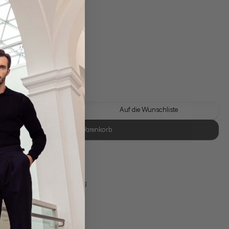
gl. Versandkosten
Lieferzeit: 1-3 Tage
 Look kaufen
Auf die Wunschliste
In den Warenkorb
se Retoure
s 11:00, Versand am selben Tag