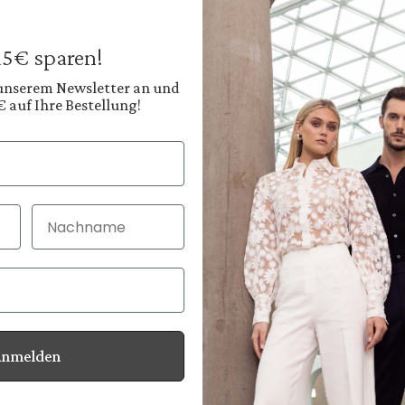
249,95 €
Preise inkl. MwSt. zz
 15€ sparen!
Sofort verfügbar, 
 unserem Newsletter an und
€ auf Ihre Bestellung!
Farbe:
Tiefes Navyblau
Diesen
Nachname
30 Tage kostenlo
Bei Bestellung bi
Anmelden
Informationen