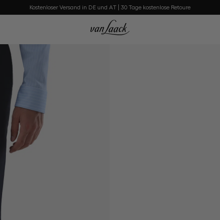
Kostenloser Versand in DE und AT | 30 Tage kostenlose Retoure