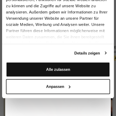
zu können und die Zugriffe auf unsere Website zu
Email
analysieren. Außerdem geben wir Informationen zu Ihrer
Verwendung unserer Website an unsere Partner für
soziale Medien, Werbung und Analysen weiter. Unsere
Vorname
Nachname
Partner führen diese Informationen möglicherweise mit
weiteren Daten zusammen, die Sie ihnen bereitgestellt
haben oder die sie im Rahmen Ihrer Nutzung der Dienste
Geburtstag
Sakko
Hose
Flechtgürtel
E
gesammelt haben.
aus Seersucker
aus Wolle Slim Fit
mit Lederspitzen
Details zeigen
299,95 €
249,95 €
90,95 €
449,95 €
129,95 €
Anmelden
Alle zulassen
Anpassen
Perlmutt 3-Loch Knopf