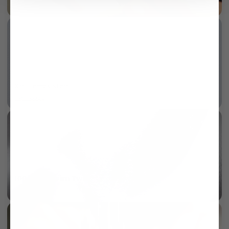
mehr dazu
Knitterresistent
mehr dazu
KI
100/2 Vollzwirn Twill
mehr dazu