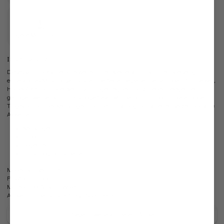
Eigene Manufaktur
Informationen
Dieses van Laack Hemd erweitert Ihren Kleiderschrank um ein vielseitig
einsetzbares Must-Have. Es ist ein perfekter Begleiter, der sich ideal für Freizeit,
Homeoffice, Büro oder Veranstaltungen eignet und zu jeder Gelegenheit
getragen werden kann. Das bügelfreie Twill Hemd im Tailor Fit bietet hohen
Tragekomfort. Der Kentkragen und die Umschlagmanschetten setzen optische
Akzente.
Kentkragen
Tailor Fit
Bügelfrei
Umschlagmanschette
Modell:
vL-Ret-DTFN
Passform:
Tailor Fit
Material:
100% Baumwolle
Artikelnummer:
20.2045.BQ.132241.000.41
Pflegehinweise zu diesem Artikel