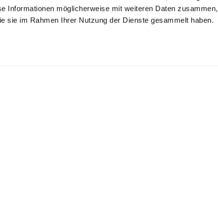
se Informationen möglicherweise mit weiteren Daten zusammen, 
 die sie im Rahmen Ihrer Nutzung der Dienste gesammelt haben.
emd
Businesshemd
Natté-Hemd
Bügelfrei kariert Comfort Fit
kariert Comfort Fit
mit Haifischkragen