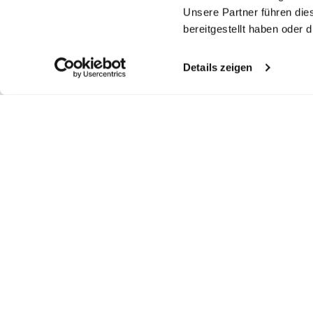
Unsere Partner führen die
bereitgestellt haben oder
Details zeigen
Ähnliche Artikel
Kariertes Button-
Kariertes Button-
Kariertes Twill-
H
Hemd
Hemd
Hemd
aus bügelfreiem Twill
aus bügelfreiem Twill
mit Button-Down-Kragen