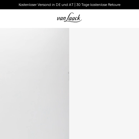
Kostenloser Versand in DE und AT | 30 Tage kostenlose Retoure