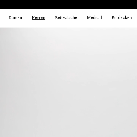
Bildergalerie überspringen
springen
Zur Hauptnavigation springen
Damen
Herren
Bettwäsche
Medical
Entdecken