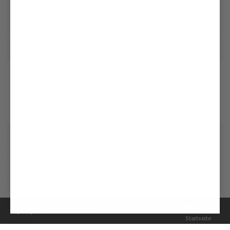
Social
Kundenservice
Unternehmen
Rechtliches & Compliance
Storefinder
Anmelden
Konto erstellen
Quality is timeless®. Since 1881