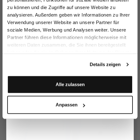
zu können und die Zugriffe auf unsere Website zu
Email
analysieren. Außerdem geben wir Informationen zu Ihrer
Verwendung unserer Website an unsere Partner für
soziale Medien, Werbung und Analysen weiter. Unsere
Vorname
Nachname
Partner führen diese Informationen möglicherweise mit
Midirock
Ausgestellte
Plissé-Rock
R
Midirock
mit bunten Streifen
mit Eingrifftaschen
mit zweifarbigem Effekt
weiteren Daten zusammen, die Sie ihnen bereitgestellt
179,95 €
279,95 €
249,95 €
1
259,95 €
399,95 €
289,95 €
haben oder die sie im Rahmen Ihrer Nutzung der Dienste
Geburtstag
gesammelt haben.
Details zeigen
Zusammen kaufen mit
Anmelden
Alle zulassen
Anpassen