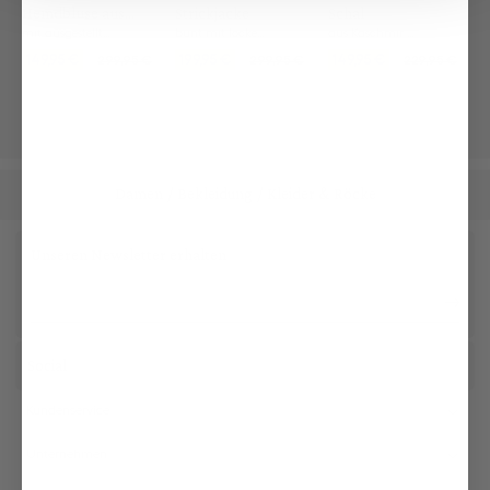
Hemdbluse aus
Strickjacke
Schal
Seide
mit ausgestellten Manschetten
bunt mit lockerer Passform
aus Kaschmir mit Fransen
149,95 €
199,95 €
149,95 €
299,95 €
299,95 €
229,95 €
Damen
Bekleidung
Kleider & Röcke
/
/
Unseren Newsletter erhalten
Social
Kundenservice
Unternehmen