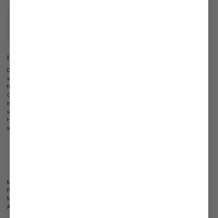
Eigene Manufaktur
Informationen
Dieses bügelfreie van Laack Twill-Hemd erweitert Ihren Kleiderschrank um ein
vielseitig einsetzbares Must-Have. Es ist ein perfekter Begleiter, der sich ideal
für Freizeit, Homeoffice, Büro oder Veranstaltungen eignet und zu jeder
Gelegenheit getragen werden kann. Der besonders hochwertig gewebte Twill
ist aus hochwertiger Baumwolle, bequem zu tragen und mit schräg
umlaufender Struktur sehr griffig. Im Tailor Fit Schnitt bietet das Business
Hemd hohen Tragekomfort. Der Haifischkragen und die Sportmanschetten
setzen optische Akzente.
Haifischkragen
Bügelfrei
Tailor Fit
Sportmanschette
Modell:
vL-Rivara-LTFN
Passform:
Tailor Fit
Material:
100% Baumwolle
Artikelnummer:
20.2020.FQ.132241.000.40