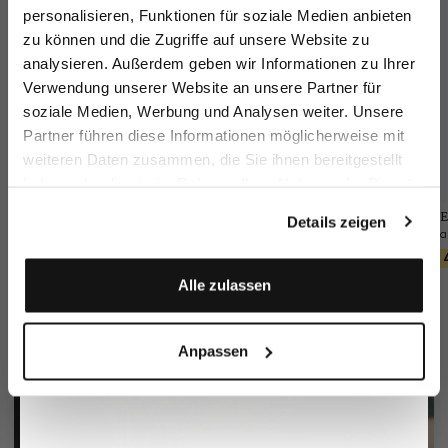
sparen Sie 15€ auf Ihre Bestellung!
personalisieren, Funktionen für soziale Medien anbieten
zu können und die Zugriffe auf unsere Website zu
Email
analysieren. Außerdem geben wir Informationen zu Ihrer
Verwendung unserer Website an unsere Partner für
soziale Medien, Werbung und Analysen weiter. Unsere
Vorname
Nachname
Partner führen diese Informationen möglicherweise mit
weiteren Daten zusammen, die Sie ihnen bereitgestellt
haben oder die sie im Rahmen Ihrer Nutzung der Dienste
Geburtstag
gesammelt haben.
Sakko
Flechtgürtel
E
Hose
Details zeigen
aus Seersucker
mit Lederspitzen
aus Wolle Slim Fit
299,95 €
90,95 €
249,95 €
449,95 €
129,95 €
Anmelden
Alle zulassen
Anpassen