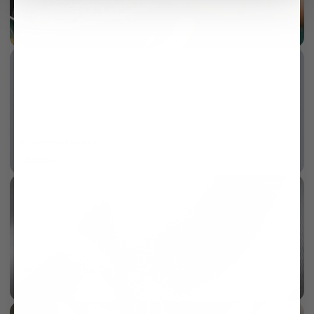
Perlmutt 3-Loch Knopf
mehr dazu
Knitterresistent
mehr dazu
KI
100/2 Vollzwirn Twill
mehr dazu