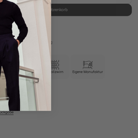
In den Warenkorb
se Retoure
s 11:00, Versand am selben Tag
Knitterresistent
100/2 Vollzwirn
Eigene Manufaktur
em Artikel
Rückgabe