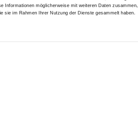
se Informationen möglicherweise mit weiteren Daten zusammen, 
 die sie im Rahmen Ihrer Nutzung der Dienste gesammelt haben.
gelfreies Twill-
Twill-Hemd
Twill-Hemd
emd
mit Umschlagmanschette
bügelfrei mit Haifischkragen
bügelfrei Tailor Fit