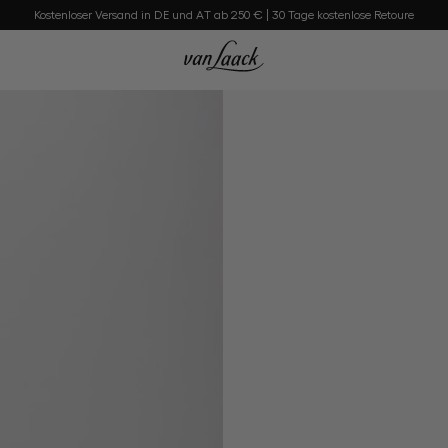
Kostenloser Versand in DE und AT ab 250 € | 30 Tage kostenlose Retoure