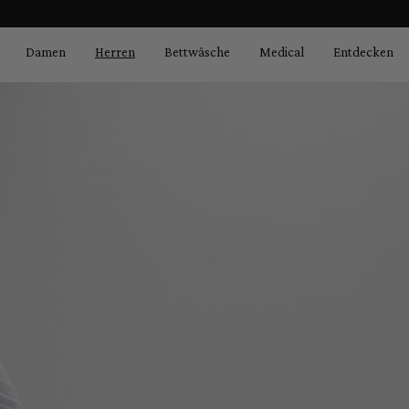
Bildergalerie überspringen
springen
Zur Hauptnavigation springen
Damen
Herren
Bettwäsche
Medical
Entdecken