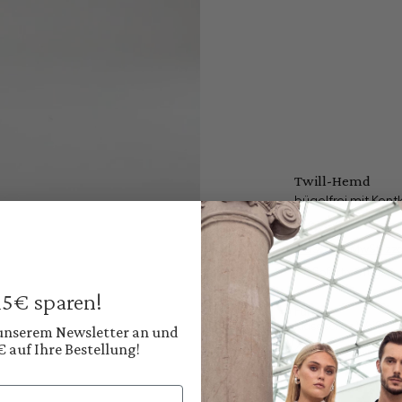
Twill-Hemd
bügelfrei mit Ken
169,95 €
Preise inkl. MwSt. zz
Sofort verfügbar, 
 15€ sparen!
Farbe:
Klassisches Weiß
 unserem Newsletter an und
€ auf Ihre Bestellung!