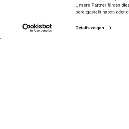
Unsere Partner führen die
bereitgestellt haben oder
Details zeigen
Ähnliche Artikel
Twill-Hemd
Twill-Hemd
Twill-Hemd
Bü
H
bügelfrei Tailor Fit
bügelfrei mit Haifischkragen
bügelfrei mit Umschlagmanschette