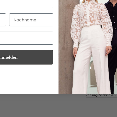
Nachname
30 Tage kostenlo
Bei Bestellung bi
Anmelden
Perlmuttknöpfe
Informationen
Pflegehinweise zu dies
Zahlung, Versand & 