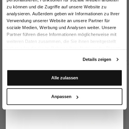
zu können und die Zugriffe auf unsere Website zu
Email
analysieren. Außerdem geben wir Informationen zu Ihrer
Verwendung unserer Website an unsere Partner für
soziale Medien, Werbung und Analysen weiter. Unsere
Vorname
Nachname
Partner führen diese Informationen möglicherweise mit
Rundhalspullover
Rundhalspullover
Pullover mit V-
Ro
Ausschnitt
r
aus Kaschmir
aus Kaschmir
mit Kaschmir und Baumwolle
weiteren Daten zusammen, die Sie ihnen bereitgestellt
349,95 €
349,95 €
239,95 €
3
399,95 €
399,95 €
249,95 €
haben oder die sie im Rahmen Ihrer Nutzung der Dienste
Geburtstag
gesammelt haben.
Details zeigen
Zusammen kaufen mit
Anmelden
Alle zulassen
Anpassen