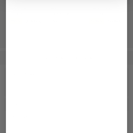
Strickjacke
Hose
Flechtgürtel
aus Bouclé-Strick
mit weitem Bein und Bügelfalten
mit Stretch
199,95 €
269,95 €
79,95 €
249,95 €
159,95 €
Damen
Blusen
Casual Blusen
/
/
Unseren Newsletter erhalten
Social
Kundenservice
Unternehmen