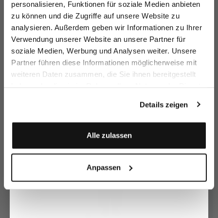
personalisieren, Funktionen für soziale Medien anbieten
zu können und die Zugriffe auf unsere Website zu
Email
analysieren. Außerdem geben wir Informationen zu Ihrer
Verwendung unserer Website an unsere Partner für
soziale Medien, Werbung und Analysen weiter. Unsere
Vorname
Nachname
Partner führen diese Informationen möglicherweise mit
Kurzarm
Kurzarm
L
Hemdbluse
weiteren Daten zusammen, die Sie ihnen bereitgestellt
Hemdbluse
Hemdbluse
aus Leinen mit Häkelkragen
locker geschnitten
kurzarm mit Druck
haben oder die sie im Rahmen Ihrer Nutzung der Dienste
179,95 €
79,95 €
1
179,95 €
259,95 €
149,95 €
259,95 €
Geburtstag
gesammelt haben.
Details zeigen
Zusammen kaufen mit
Anmelden
Alle zulassen
Anpassen