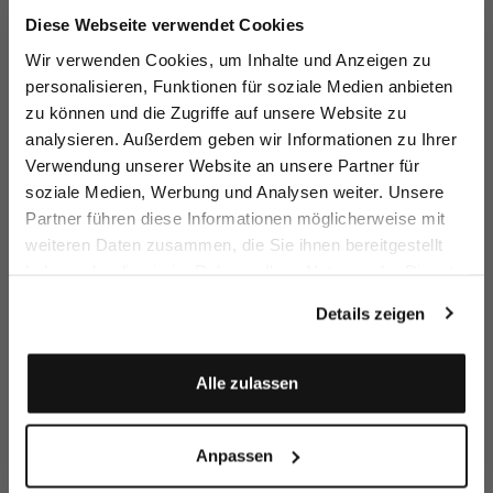
Jetzt 15€ sparen!
Diese Webseite verwendet Cookies
Melden Sie sich zu unserem Newsletter an und
Wir verwenden Cookies, um Inhalte und Anzeigen zu
sparen Sie 15€ auf Ihre Bestellung!
personalisieren, Funktionen für soziale Medien anbieten
T-Shirt
T-Shirt
Natté
K
zu können und die Zugriffe auf unsere Website zu
Email
aus Schweizer Baumwolljersey
aus Schweizer Baumwolljersey
Kurzarm Hemdbluse
mi
analysieren. Außerdem geben wir Informationen zu Ihrer
119,95 €
119,95 €
149,95 €
1
Verwendung unserer Website an unsere Partner für
soziale Medien, Werbung und Analysen weiter. Unsere
Vorname
Nachname
Partner führen diese Informationen möglicherweise mit
Zusammen kaufen mit
weiteren Daten zusammen, die Sie ihnen bereitgestellt
haben oder die sie im Rahmen Ihrer Nutzung der Dienste
Geburtstag
gesammelt haben.
Details zeigen
Anmelden
Alle zulassen
Anpassen
Strickjacke
Businesshose
Flechtgürtel