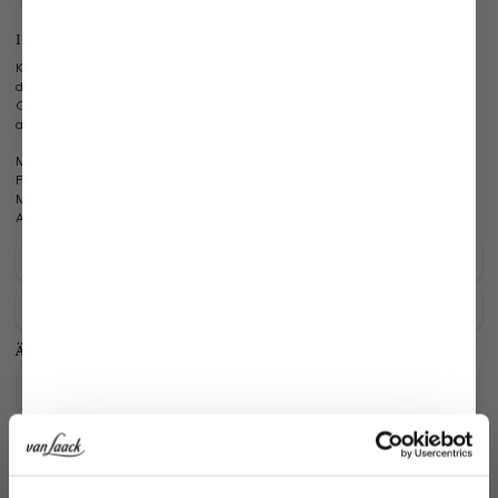
Informationen
Klassisches Baumwoll-Jersey T-Shirt im Modern Fit. Dieses T-Shirt begeistert
durch sein schlichtes und klassisches Design sowie durch seine herausragende
Qualität. Das Material aus besonders hochwertigem Swiss Cotton liegt
angenehm auf der Haut. Zeitlos schön und vielseitig einsetzbar.
Modell:
vL-Mai-F
Passform:
Modern Fit
Material:
100% Baumwolle
Artikelnummer:
05.6386.18.180031.790.46
Pflegehinweise zu diesem Artikel
Zahlung, Versand & Rückgabe
Ähnliche Artikel