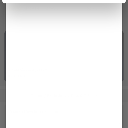
aus Bouclé-Strick
mit 7/8 länge Slim Fit
aus elastischem Material
199,95 €
279,95 €
159,95 €
249,95 €
Swiss Cotton Jersey
mehr dazu
Damen
Bekleidung
Tops & T-Shirts
/
/
Unseren Newsletter erhalten