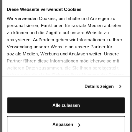
Jetzt 15€ sparen!
Diese Webseite verwendet Cookies
Melden Sie sich zu unserem Newsletter an und
Wir verwenden Cookies, um Inhalte und Anzeigen zu
sparen Sie 15€ auf Ihre Bestellung!
personalisieren, Funktionen für soziale Medien anbieten
zu können und die Zugriffe auf unsere Website zu
T-Shirt
T-Shirt
Natté
K
Email
aus Schweizer Baumwolljersey
aus Schweizer Baumwolljersey
Kurzarm Hemdbluse
mi
analysieren. Außerdem geben wir Informationen zu Ihrer
119,95 €
119,95 €
149,95 €
1
Verwendung unserer Website an unsere Partner für
soziale Medien, Werbung und Analysen weiter. Unsere
Vorname
Nachname
Partner führen diese Informationen möglicherweise mit
Zusammen kaufen mit
weiteren Daten zusammen, die Sie ihnen bereitgestellt
haben oder die sie im Rahmen Ihrer Nutzung der Dienste
Geburtstag
gesammelt haben.
Details zeigen
Anmelden
Alle zulassen
Anpassen