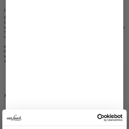
Informationen
Entdecken Sie dieses zeitlose Baumwoll-T-Shirt, das durch sein schlichtes
Design und seine hervorragende Qualität besticht. Gefertigt aus Swiss Cotton,
bietet es einen klassischen Rundhalsausschnitt und ein besonders angenehmes
Tragegefühl auf der Haut. Vielseitig einsetzbar und immer stilvoll - ein Must-
Have für jede Garderobe.
Modell:
vL-Moleen-F
Passform:
Modern Fit
Material:
100% Baumwolle
Artikelnummer:
05.6384.18.180031.790.34
Pflegehinweise zu diesem Artikel
Zahlung, Versand & Rückgabe
Ähnliche Artikel