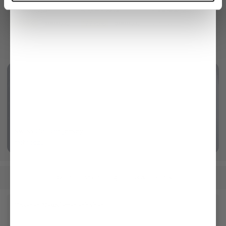
Gestreifte Hose
Strickjacke
Flechtgürtel
mit weitem Bein
bunt mit lockerer Passform
aus elastischem Material
199,95 €
199,95 €
159,95 €
299,95 €
299,95 €
Swiss Cotton Jersey
mehr dazu
Damen
Bekleidung
Tops & T-Shirts
/
/
Unseren Newsletter erhalten