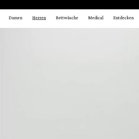
Bildergalerie überspringen
springen
Zur Hauptnavigation springen
Damen
Herren
Bettwäsche
Medical
Entdecken