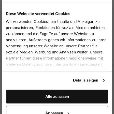
Jetzt 15€ sparen!
Diese Webseite verwendet Cookies
Melden Sie sich zu unserem Newsletter an und
Wir verwenden Cookies, um Inhalte und Anzeigen zu
sparen Sie 15€ auf Ihre Bestellung!
personalisieren, Funktionen für soziale Medien anbieten
zu können und die Zugriffe auf unsere Website zu
Email
T-Shirt
T-Shirt
T-Shirt
T-
analysieren. Außerdem geben wir Informationen zu Ihrer
mit Brusttasche Oversize
mit Rundhals und Paspel Detail
mit Rundhals und Paspel Detail
Verwendung unserer Website an unsere Partner für
119,95 €
109,95 €
109,95 €
11
soziale Medien, Werbung und Analysen weiter. Unsere
Vorname
Nachname
Partner führen diese Informationen möglicherweise mit
weiteren Daten zusammen, die Sie ihnen bereitgestellt
Zusammen kaufen mit
haben oder die sie im Rahmen Ihrer Nutzung der Dienste
Geburtstag
gesammelt haben.
Details zeigen
Anmelden
Alle zulassen
Anpassen