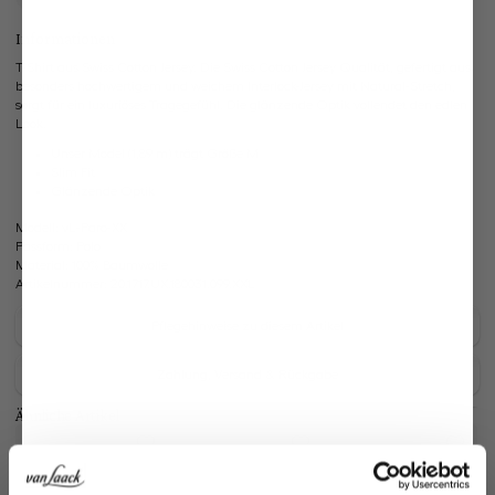
Informationen
T-Shirt aus Swiss Cotton Jersey. Die Swiss Cotton Jersey Qualität, gefertigt aus
besonders hochwertigem und weichem Interlock-Jersey mit Natural-Stretch,
sorgt für ein luxuriöses Tragegefühl. Die glänzende Optik vollendet den edlen
Look.
Unser Model (1,89 m) trägt Größe M
Slim Fit
Glänzende Optik
Modell:
vL-Paro-XX
Passform:
Polo
Material:
100% Baumwolle
Artikelnummer:
20.1717.UX.180031.099.XXL
Pflegehinweise zu diesem Artikel
Zahlung, Versand & Rückgabe
Ähnliche Artikel