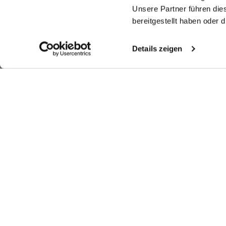
Unsere Partner führen die
bereitgestellt haben oder
Details zeigen
Ähnliche Artikel
T-Shirt
T-Shirt
T-Shirt
T-
mit Brusttasche Oversize
mit Rundhals und Paspel Detail
mit Rundhals und Paspel Detail