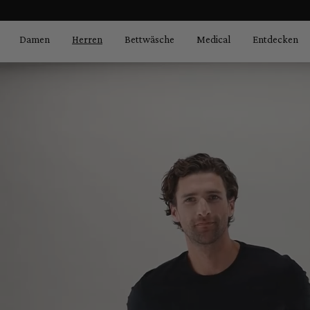
Bildergalerie überspringen
springen
Zur Hauptnavigation springen
Damen
Herren
Bettwäsche
Medical
Entdecken