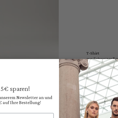
T-Shirt
aus Schweizer Bau
119,95 €
Preise inkl. MwSt. zz
Sofort verfügbar, 
 15€ sparen!
Farbe:
Klassisches Schwar
 unserem Newsletter an und
€ auf Ihre Bestellung!
Diesen