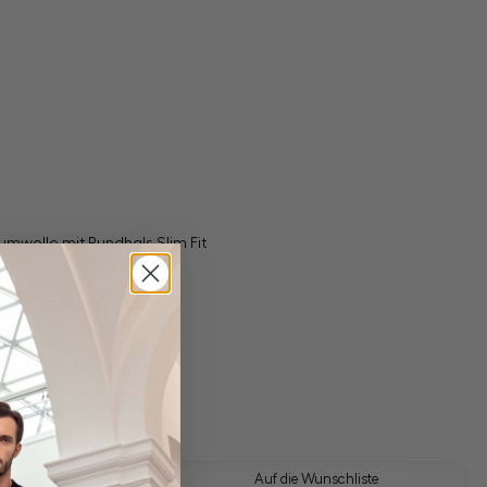
mwolle mit Rundhals Slim Fit
gl. Versandkosten
Lieferzeit: 1-3 Tage
z
 Look kaufen
Auf die Wunschliste