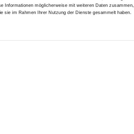
se Informationen möglicherweise mit weiteren Daten zusammen, 
 die sie im Rahmen Ihrer Nutzung der Dienste gesammelt haben.
Shirt
T-Shirt
T-Shirt
mit V-Ausschnitt Slim Fit
mit V-Ausschnitt Slim Fit
aus Schweizer Baumwolle mit Rundhals Regular Fit