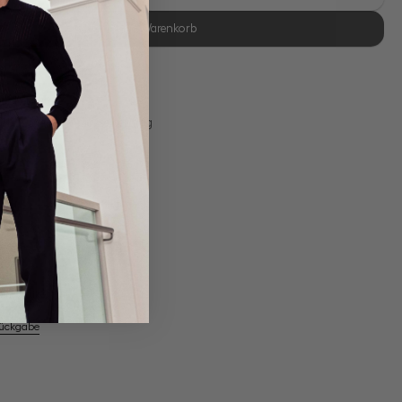
In den Warenkorb
se Retoure
s 11:00, Versand am selben Tag
em Artikel
Rückgabe