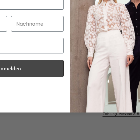
Nachname
30 Tage kostenlo
Bei Bestellung bi
Anmelden
Swiss Cotton Jersey
Informationen
Pflegehinweise zu dies
Zahlung, Versand & 