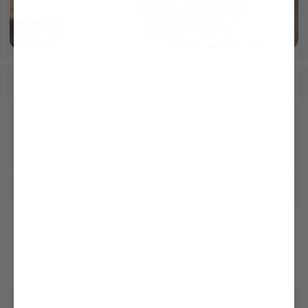
101/3-fach gezwirnt
mehr dazu
Entdecken
Pflegeguide
Strick
/
/
Unseren Newsletter erhalten
Social
Kundenservice
Unternehmen
Rechtliches & Compliance
Storefinder