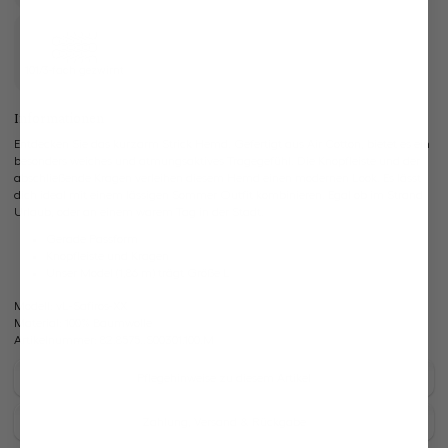
101/3-fach gezwirnt
Informationen
Entdecken Sie das kurzarm Strick Hemd. Gefertigt aus Air Cotton, bietet es ein
besonders weiches und atmungsaktives Tragegefühl. Die Knopfleiste und der
abschließende Kragen verleihen diesem Hemd einen modernen Look. Es lässt
dich ideal mit einem lässigen Sommer Outfit kombinieren. Egal ob im Strand
Urlaub, oder an einem warem Tag in der Stadt.
Gerade Passform
Knopfleiste und Kragen
Unser Model (1,86 m) trägt Größe L
Modell:
vL-Safiros-XX
Material:
100% Baumwolle
Artikelnummer:
82.8575..S00301.100.M
Pflegehinweise zu diesem Artikel
Zahlung, Versand & Rückgabe