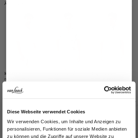
Ähnliche Artikel
Kurzarm
Kurzarmhemd
Bügelfreies
Bü
Bowlinghemd
Kurzarm Hemd
K
mit 3D-Struktur
mit Postkarten-Druck
kariert Tailor Fit
kar
129,95 €
179,95 €
149,95 €
1
159,95 €
229,95 €
189,95 €
Jetzt 15€ sparen!
Zusammen kaufen mit
Diese Webseite verwendet Cookies
Melden Sie sich zu unserem Newsletter an und
Wir verwenden Cookies, um Inhalte und Anzeigen zu
sparen Sie 15€ auf Ihre Bestellung!
personalisieren, Funktionen für soziale Medien anbieten
zu können und die Zugriffe auf unsere Website zu