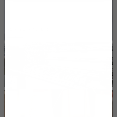
Air Cotton Technologie
mehr dazu
KI
16 GG Strick
mehr dazu
KI