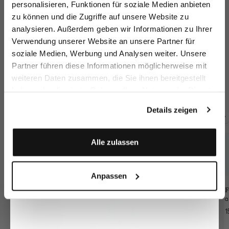
personalisieren, Funktionen für soziale Medien anbieten
zu können und die Zugriffe auf unsere Website zu
Email
analysieren. Außerdem geben wir Informationen zu Ihrer
Verwendung unserer Website an unsere Partner für
soziale Medien, Werbung und Analysen weiter. Unsere
Vorname
Nachname
Partner führen diese Informationen möglicherweise mit
Steppjacke
Strickjacke
Blazer
Bl
weiteren Daten zusammen, die Sie ihnen bereitgestellt
mit platziertem Druck
aus Bouclé-Strick
gestrickt mit Tweed Optik
haben oder die sie im Rahmen Ihrer Nutzung der Dienste
149,95 €
199,95 €
299,95 €
3
349,95 €
249,95 €
379,95 €
Geburtstag
gesammelt haben.
Details zeigen
Zusammen kaufen mit
Anmelden
Alle zulassen
Anpassen
F
1