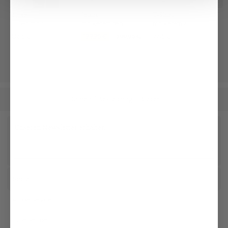
Bluse
Jeans
T-Shirt
tailliert mit 4-Wege Stretch
mit weitem Bein
mit weitem Ausschnitt aus Jersey
189,95 €
199,95 €
99,95 €
299,95 €
Damen
Bekleidung
Blazer
/
/
Unseren Newsletter erhalten
Social
Kundenservice
Unternehmen