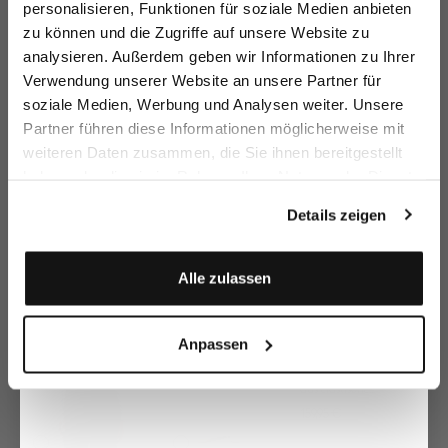
personalisieren, Funktionen für soziale Medien anbieten
zu können und die Zugriffe auf unsere Website zu
Email
analysieren. Außerdem geben wir Informationen zu Ihrer
Verwendung unserer Website an unsere Partner für
soziale Medien, Werbung und Analysen weiter. Unsere
Vorname
Nachname
Partner führen diese Informationen möglicherweise mit
Blazer
Blazer
Blazer
Bl
weiteren Daten zusammen, die Sie ihnen bereitgestellt
gestrickt mit Tweed Optik
gestrickt aus Air Cotton
gestrickt aus Air Cotton
au
haben oder die sie im Rahmen Ihrer Nutzung der Dienste
299,95 €
299,95 €
299,95 €
39
379,95 €
369,95 €
369,95 €
Geburtstag
gesammelt haben.
Details zeigen
Zusammen kaufen mit
Anmelden
Alle zulassen
Anpassen
Flechtgürtel
aus elastischem Material
159,95 €