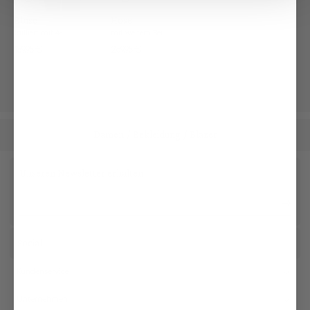
Bluse
Hose
tailliert mit 4-Wege Stretch
mit weitem Bein und Bügelfalten
189,95 €
269,95 €
Damen
Bekleidung
Blazer
/
/
Unseren Newsletter erhalten
Social
Kundenservice
Unternehmen