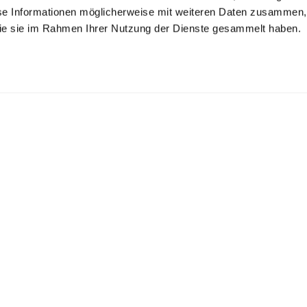
se Informationen möglicherweise mit weiteren Daten zusammen, 
 die sie im Rahmen Ihrer Nutzung der Dienste gesammelt haben.
llkragenshirt
Rollkragenshirt
Hemdjacke
aus Schweizer Baumwolljersey
aus Schweizer Baumwolljersey
gestrickt mit Zopfmuster