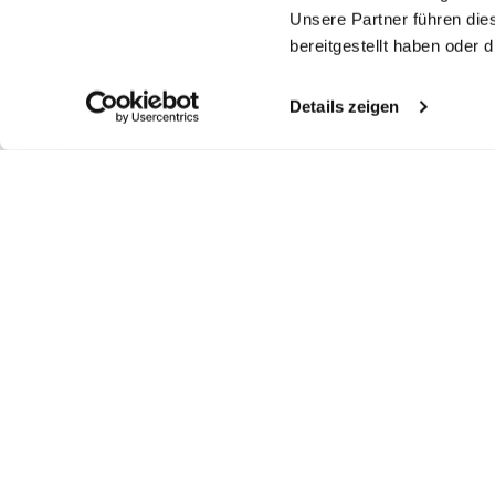
Unsere Partner führen die
bereitgestellt haben oder
Details zeigen
Ähnliche Artikel
Rollkragenshirt
Rollkragenshirt
T-Shirt
Ro
aus Schweizer Baumwolljersey
aus Jersey
Langarm mit Rundhals Slim Fit