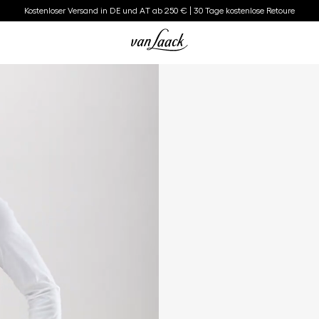
Kostenloser Versand in DE und AT ab 250 € | 30 Tage kostenlose Retoure