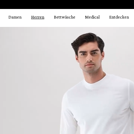
Bildergalerie überspringen
springen
Zur Hauptnavigation springen
Damen
Herren
Bettwäsche
Medical
Entdecken