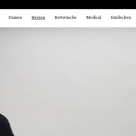
Bildergalerie überspringen
springen
Zur Hauptnavigation springen
Damen
Herren
Bettwäsche
Medical
Entdecken