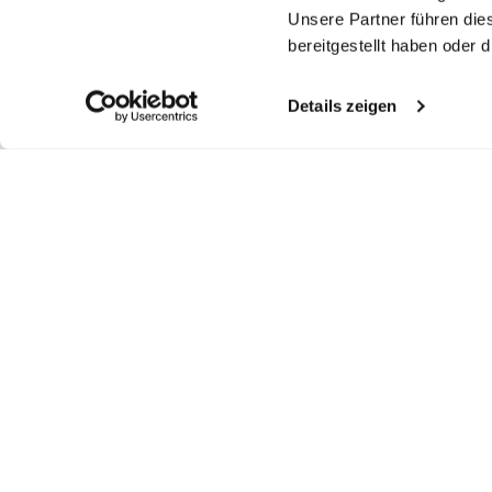
Unsere Partner führen die
bereitgestellt haben oder
Details zeigen
Ähnliche Artikel
Rundhalspullover
Pullover
Rundhalspullover
Ru
aus merzerisierter Merinowolle
mit V-Ausschnitt aus Merzerisierter Merinowolle
aus merzerisierter Merinowolle