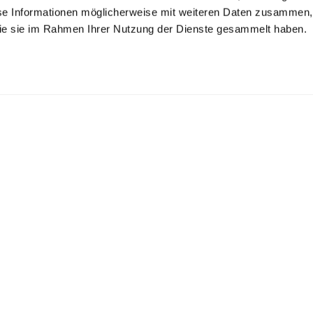
se Informationen möglicherweise mit weiteren Daten zusammen, 
 die sie im Rahmen Ihrer Nutzung der Dienste gesammelt haben.
ndhalspullover
Rollkragenpullove
Rollkragenpullove
r
r
aus merzerisierter Merinowolle mit Farbdetail
aus Merzerisierter Merinowolle
aus Merzerisierter Merinowolle