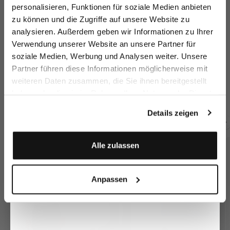
sparen Sie 15€ auf Ihre Bestellung!
personalisieren, Funktionen für soziale Medien anbieten
zu können und die Zugriffe auf unsere Website zu
Email
analysieren. Außerdem geben wir Informationen zu Ihrer
Verwendung unserer Website an unsere Partner für
soziale Medien, Werbung und Analysen weiter. Unsere
Vorname
Nachname
Partner führen diese Informationen möglicherweise mit
Sakko
Sakko aus
Sakko
S
weiteren Daten zusammen, die Sie ihnen bereitgestellt
Schurwolle
aus Merinowolle
mit Spitzrevers
aus Merinowolle
au
haben oder die sie im Rahmen Ihrer Nutzung der Dienste
Geburtstag
549,95 €
499,95 €
469,95 €
46
gesammelt haben.
Details zeigen
Zusammen kaufen mit
Anmelden
Alle zulassen
Anpassen