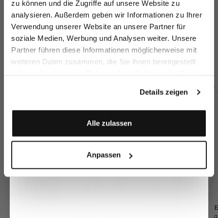
zu können und die Zugriffe auf unsere Website zu
Email
analysieren. Außerdem geben wir Informationen zu Ihrer
Verwendung unserer Website an unsere Partner für
soziale Medien, Werbung und Analysen weiter. Unsere
Sakko
Sakko aus
Sakko
S
Vorname
Nachname
Partner führen diese Informationen möglicherweise mit
Schurwolle
aus Merinowolle
mit Spitzrevers
aus Merinowolle
au
weiteren Daten zusammen, die Sie ihnen bereitgestellt
549,95 €
499,95 €
469,95 €
46
haben oder die sie im Rahmen Ihrer Nutzung der Dienste
Geburtstag
gesammelt haben.
Details zeigen
Zusammen kaufen mit
Anmelden
Alle zulassen
Anpassen
Twill-Hemd
Hose
Jacquard-Krawatte
E
bügelfrei mit Umschlagmanschette
aus Wolle Slim Fit
mit Blumenmedaillon