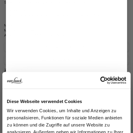
Sakko eine erstklassige Qualität und modernen Charme.
Klassischer Schnitt
Vielseitig kombinierbar für formelle und informelle Anlässe
Modell:
vL-Filip-XX
Material:
100% Lyocell
Artikelnummer:
80.7743..Z52000.790.58
Pflegehinweise zu diesem Artikel
Zahlung, Versand & Rückgabe
Ähnliche Artikel
Jetzt 15€ sparen!
Diese Webseite verwendet Cookies
Melden Sie sich zu unserem Newsletter an und
Wir verwenden Cookies, um Inhalte und Anzeigen zu
sparen Sie 15€ auf Ihre Bestellung!
personalisieren, Funktionen für soziale Medien anbieten
zu können und die Zugriffe auf unsere Website zu
Email
analysieren. Außerdem geben wir Informationen zu Ihrer